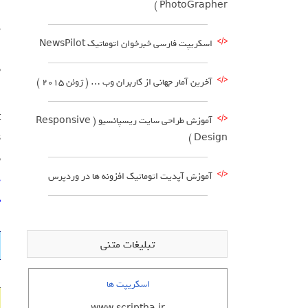
PhotoGrapher )
ا
اسکریپت فارسی خبرخوان اتوماتیک NewsPilot
آخرین آمار جهانی از کاربران وب … ( ژوئن 2015 )
ا
t
آموزش طراحی سایت ریسپانسیو ( Responsive
.
Design )
ب
آموزش آپدیت اتوماتیک افزونه ها در وردپرس
د
د
تبلیغات متنی
اسکریپت ها