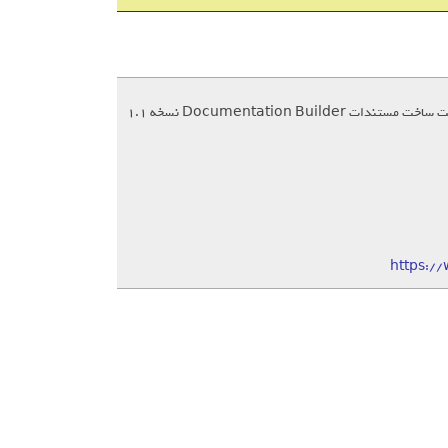
https:/