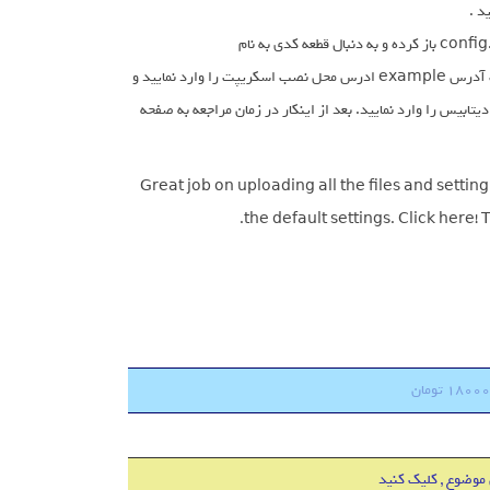
همچنین برای نصب اول به فولدر مقابل رفته application/config و بعد فایل config.php باز کرده و به دنبال قطعه کدی به نام
$config[‘base_url’] = ‘http://www.example.com/’; بگردید و در قسمت آدرس example ادرس محل نصب اسکریپت را وارد نمایید و
database.php ویرایش کنید و مشخصات دیتابیس را وارد نمایید. بعد از اینکار در زمان مراجعه به صفحه
Great job on uploading all the files and settin
the default settings. Click here!
 موضوع , کلیک کنید