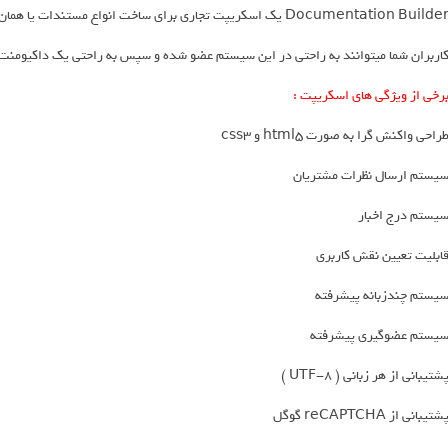
Documentation Builde یک اسکریپت تجاری برای ساخت انواع مستندات یا همان داکیومنت توسط کاربران شما می باشد .
اربران شما میتوانند به راحتی در این سیستم عضو شده و سپس به راحتی یک داکیومنت یا
رخی از ویژگی های اسکریپت :
راحی واکنش گرا به صورت html5 و css3
یستم ارسال نظرات مشتریان
یستم درج اخبار
ابلیت تعیین نقش کاربری
یستم چندزبانه پیشرفته
یستم عضوگیری پیشرفته
شتیبانی از هر زبانی ( UTF-8 )
شتیبانی از reCAPTCHA گوگل