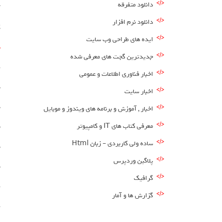
دانلود متفرقه
r
دانلود نرم افزار
ک
ایده های طراحی وب سایت
ب
جدیدترین گجت های معرفی شده
ط
اخبار فناوری اطلاعات و عمومی
س
اخبار سایت
س
اخبار , آموزش و برنامه های ویندوز و موبایل
معرفی کتاب های IT و کامپیوتر
ق
ساده ولی کاربردی – زبان Html
س
پلاگین وردپرس
س
گرافیک
پ
گزارش ها و آمار
پ