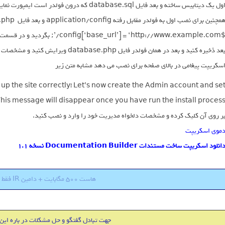
ول یک دیتابیس ساخته و بعد فایل database.sql که درون فولدر است ایمپورت نمایید .
بعد ذخیره کنید و بعد در همان فولدر فایل 
سکریپت پیغامی در بالای صفحه برای نصب می دهد مشابه متن زیر
g up the site correctly! Let’s now create the Admin account and se
 This message will disappear once you have run the install process
ر روی آن کلیک کرده و مشخصات دلخواه مدیریت خود را وارد و نصب کنید.
موی اسکریپت
انلود اسکریپت ساخت مستندات Documentation Builder نسخه 1.1
هاست 500 مگابایت + دامین IR فقط 18000 تومان
جهت تبادل گفتگو و حل مشکلات در باره این