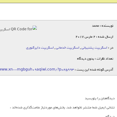
نویسنده : محمد
ارسال شده : 2 مارس 2017
در :
اسکریپت پشتیبانی
,
اسکریپت خدماتی
,
اسکریپت دایرکتوری
تعداد نظرات : بدون دیدگاه
آدرس کوتاه شده این پست :
/www.xn--mgbguh09aqiwi.com/?p=25993
دیدگاهتان را بنویسید
نشانی ایمیل شما منتشر نخواهد شد.
بخش‌های موردنیاز علامت‌گذاری شده‌اند
*
دیدگاه