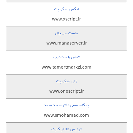
ایکس اسکریپت
www.xscript.ir
هاست سی پنل
www.manaserver.ir
تماس با مینا درب
www.tamertmarkzi.com
وان اسکریپت
www.onescript.ir
پایگاه رسمی دکتر سعید محمد
www.smohamad.com
ترخیص کالا از گمرک