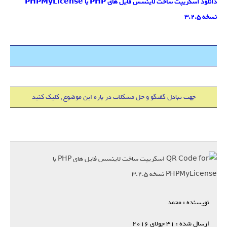
دانلود اسکریپت ساخت لاینسس فایل های PHP با PHPMyLicense
نسخه 3.2.5
هاست 500 مگابایت + دامین IR فقط 18000 تومان
جهت تبادل گفتگو و حل مشکلات در باره این موضوع , کلیک کنید
نویسنده : محمد
ارسال شده : 31 جولای 2016