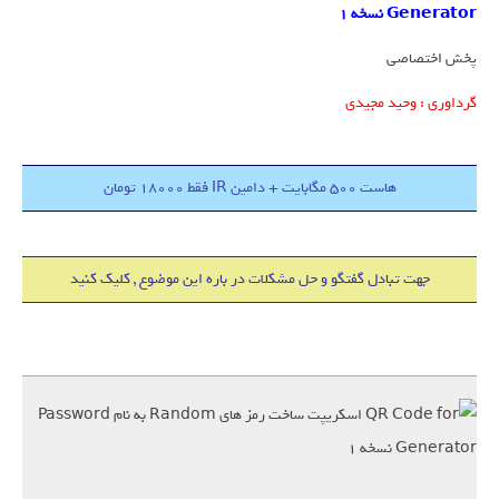
Generator نسخه ۱
پخش اختصاصی
گرداوری : وحید مجیدی
هاست 500 مگابایت + دامین IR فقط 18000 تومان
جهت تبادل گفتگو و حل مشکلات در باره این موضوع , کلیک کنید