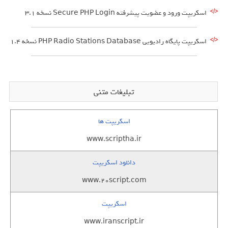
اسکریپت ورود و عضویت پیشرفته Secure PHP Login نسخه 3.1
اسکریپت پایگاه رادیویی PHP Radio Stations Database نسخه 1.4
تبلیغات متنی
اسکریپت ها
www.scriptha.ir
دانلود اسکریپت
www.20script.com
اسکریپت
www.iranscript.ir