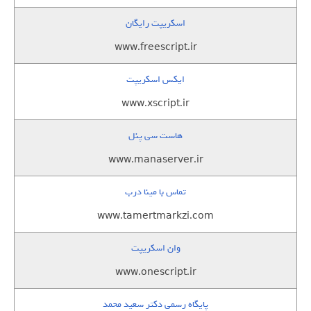
اسکریپت رایگان
www.freescript.ir
ایکس اسکریپت
www.xscript.ir
هاست سی پنل
www.manaserver.ir
تماس با مینا درب
www.tamertmarkzi.com
وان اسکریپت
www.onescript.ir
پایگاه رسمی دکتر سعید محمد