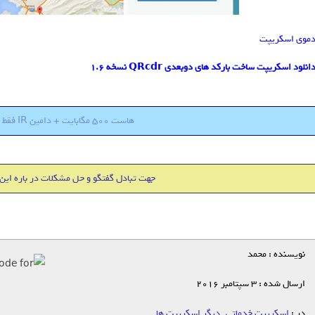
موی اسکریپت
انلود اسکریپت ساخت بارکد های دوبعدی QRcdr نسخه 1.6
هاست 500 مگابایت + دامین IR فقط 18000 تومان
جهت تبادل گفتگو و حل مشکلات در باره این
نویسنده : محمد
ارسال شده : 3 سپتامبر 2016
در :
اسکریپت خدماتی
,
دیگر اسکریپت ها