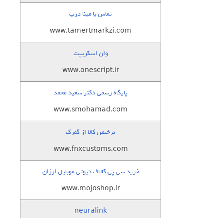
تماس با مینا درب
www.tamertmarkzi.com
وان اسکریپت
www.onescript.ir
پایگاه رسمی دکتر سعید محمد
www.smohamad.com
ترخیص کالا از گمرک
www.fnxcustoms.com
خرید سی پی کالاف دیوتی موبایل ارزان
www.mojoshop.ir
neuralink