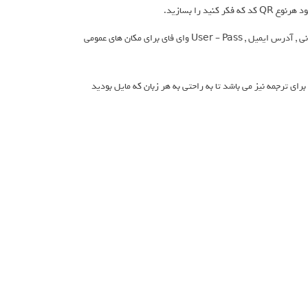
QRcdr قابلیت ساخت کد های QR مبنی بر آدرس وب سایت , شماره تماس , موقعیت مکانی , آدرس ایمیل , User – Pass وای فای برای مکان های عمومی
ای ترجمه نیز می باشد تا به راحتی به هر زبان که مایل بودید