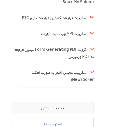
Book My Saloon
د
اسکریپت تبلیغات کلیکی و تبلیغات بنری PTC
د
اسکریپت API وب سایت آپارات
افزونه Form Generating PDF تبدیل فرم‌ها
به PDF وردپرس
اسکریپت نمایش اخبار به صورت افکت
jNewsticker
تبلیغات متنی
اسکریپت ها