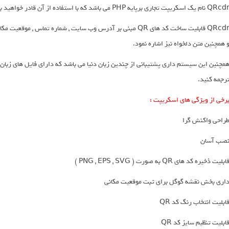
QR نام یک اسکریپت تجاری برپایه PHP می باشد که با استفاده از آن قادر خواهید بود هرنوع QR کد که فکر کنید را بسازید.
 همچنین متن دلخواه نیز اشاره نمود.
مچنین این سیستم داری پشتیبانی از چندین زبان دنیا می باشد که دارای فایل های زبان بر
رجمه کنید.
رخی از ویژگی های اسکریپت :
راحی واکنش گرا
صب آسان
ابلیت ذخیره کد های QR به صورت ( PNG , EPS , SVG )
اری بخش نقشه گوگل برای ثبت موقعیت مکانی
ابلیت انتخاب رنگ کد QR
ابلیت تنظیم سایز کد QR