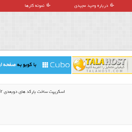
درباره وحید مجیدی
نمونه کارها
اسکریپت ساخت بارکد های دوبعدی QRcdr نسخه 1.6