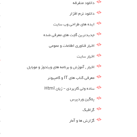
دانلود متفرقه
cdr
دانلود نرم افزار
ایده های طراحی وب سایت
و
جدیدترین گجت های معرفی شده
ه
اخبار فناوری اطلاعات و عمومی
ت
اخبار سایت
ب
اخبار , آموزش و برنامه های ویندوز و موبایل
ط
معرفی کتاب های IT و کامپیوتر
ن
ساده ولی کاربردی – زبان Html
ق
پلاگین وردپرس
د
گرافیک
گزارش ها و آمار
ق
ق