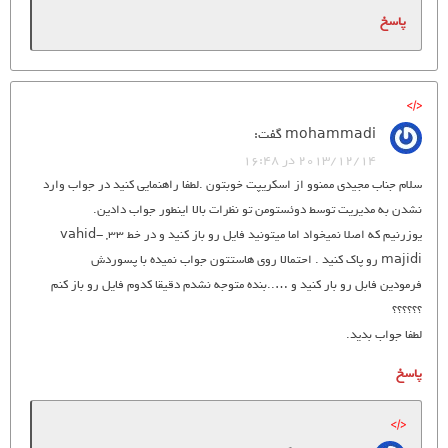
پاسخ
mohammadi
گفت:
2013/12/14 در 16:48
سلام جناب مجیدی ممنوو از اسکریپت خوبتون .لطفا راهنمایی کنید در جواب وارد
نشدن به مدیریت توسط دوئستومن تو نظرات بالا اینطور جواب دادین.
یوزرنیم که اصلا نمیخواد اما میتونید فایل رو باز کنید و در خط 33, vahid-
majidi رو پاک کنید . احتمالا روی هاستتون جواب نمیده با پسوردش
فرمودین فابل رو بار کنید و …..بنده متوجه نشدم دقیقا کدوم فایل رو باز کنم
؟؟؟؟؟؟
لطفا جواب بدید.
پاسخ