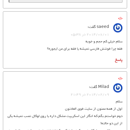
saeed
گفت:
2014/06/01 در 05:38
سلام خیلی کم حجم و خوبه
فقط چرا فونتش فارسی نمیشه یا فقط برای من ایجوره؟
پاسخ
Milad
گفت:
2014/02/09 در 21:49
سلام
اول از همه ممنون از سایت فوق العادتون
دوم خواستم بگم که انگار این اسکریپت مشکل داره یا روی لوکال نصب نمیشه یکی
از این دو حالته!