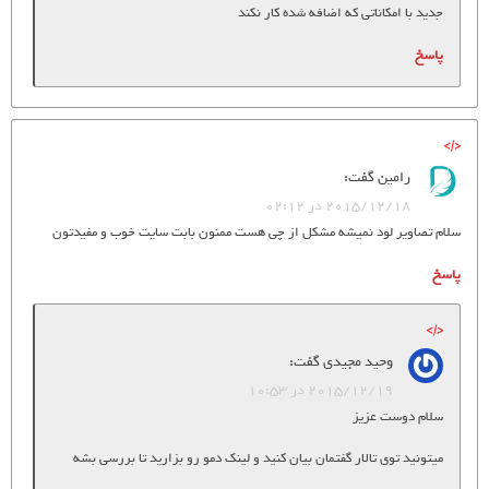
جدید با امکاناتی که اضافه شده کار نکند
پاسخ
رامین
گفت:
2015/12/18 در 02:12
سلام تصاویر لود نمیشه مشکل از چی هست ممنون بابت سایت خوب و مفیدتون
پاسخ
وحید مجیدی
گفت:
2015/12/19 در 10:53
سلام دوست عزیز
میتونید توی تالار گفتمان بیان کنید و لینک دمو رو بزارید تا بررسی بشه