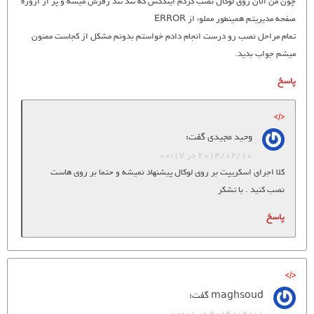
چون من الان روی لوکال نصب کردم ایندکس که تند تند رفرش میشه و پر از اروره
صفحه مدیریتم همینطور مملوء از ERROR
تمام مراحل نصب رو درست انجام دادم خواستم بدونم مشکل از کجاست ممنون
میشم جواب بدید.
پاسخ
وحید مجیدی
گفت:
2014/02/10 در 00:17
کلا اجرای اسکریپت بر روی لوکال پیشنهاد نمیشه و حتما بر روی هاست
نصب کنید . با تشکر
پاسخ
maghsoud
گفت:
2014/02/01 در 00:01