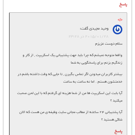
پاسخ
وحید مجیدی
گفت:
2015/01/28 در 23:28
سلام دوست عزیزم
واقعا متوجه نمیشم که چرا باید جهت پشتیبانی یک اسکریپت , از کار و
زندگیم بزنم برای پاسخگویی به شما
بیشتر کاربران میدونن اگر تماس بگیرن , تا جایی که وقت داشته باشم در
خدمتشون هستم . اما نه ساعت به ساعت
آیا بابت این اسکریپت ها من از شما هزینه ای گرفتم که با این لحن صحبت
میکنید ؟
آیا پشتیبانی 24 ساعته از مطالب مجانی سایت وظیفه ی من هست که الان
شاکی هستید ؟
پاسخ