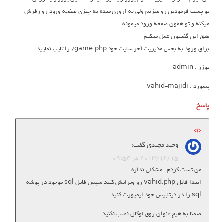
تو پست فرمودین رو میزنم ولی نه اروری میده نه چیزی صفحه ورود رو رفرش
میکنه و تو همون صفحه ورود میمونه.
طبق این گفتتون عمل میکنم
برای ورود به بخش مدیریت آخر سایت خود game.php/ را تایپ نمایید .
یوزر : admin
پسورد : vahid-majidi
پاسخ
وحید مجیدی
گفت:
2013/12/15 در 09:54
من تست کردم . مشکلی نداره
ابتدا فایل vahid.php رو ویرایش کنید سپس فایل sql موجود در پوشه
sql را در دیتابیس خود ایمپورت کنید
ضمنا به هیچ عنوان روی لوکال نصب نکنید .