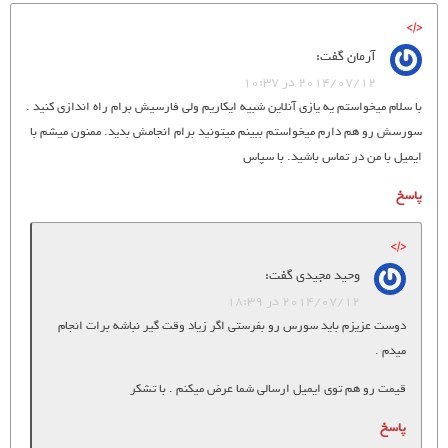
آرمان
گفت:
2014/07/12 در 10:37
با سلام میخواستم یه یازی آنلاین شبیه ایکاریم ولی فارسیش برام راه اندازی کنید .
سورسش رو هم دارم میخواستم ببینم میتونید برام انجامش بدید. ممنون میشم با
ایمیل با من در تماس باشید. با سپاس
پاسخ
وحید مجیدی
گفت:
2014/07/12 در 18:39
دوست عزیزم باید سورس رو بفرستی اگر زیاد وقت گیر نباشه برات انجام
میدم .
قیمت رو هم توی ایمیل ارسالی شما عرض میکنم . با تشکر
پاسخ