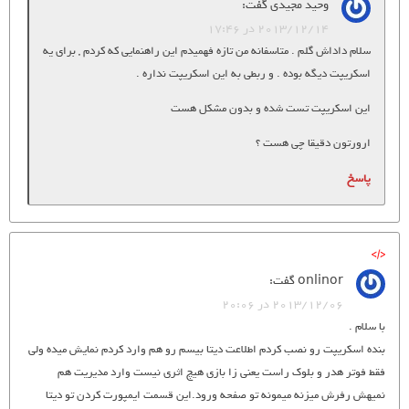
وحید مجیدی
گفت:
2013/12/14 در 17:46
سلام داداش گلم . متاسفانه من تازه فهمیدم این راهنمایی که کردم , برای یه
اسکریپت دیگه بوده . و ربطی به این اسکریپت نداره .
این اسکریپت تست شده و بدون مشکل هست
ارورتون دقیقا چی هست ؟
پاسخ
onlinor
گفت:
2013/12/06 در 20:06
با سلام .
بنده اسکریپت رو نصب کردم اطلاعت دیتا بیسم رو هم وارد کردم نمایش میده ولی
فقط فوتر هدر و بلوک راست یعنی زا بازی هیچ اثری نیست وارد مدیریت هم
نمیهش رفرش میزنه میمونه تو صفحه ورود.این قسمت ایمپورت کردن تو دیتا