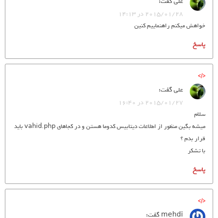
علی
گفت:
2015/01/28 در 14:13
خواهش میکنم راهنماییم کنین
پاسخ
علی
گفت:
2015/01/27 در 16:40
سلام
میشه بگین منظور از اطلاعات دیتابیس کدوما هستن و در کجاهای vahid.php باید
قرار بدم ؟
با تشکر
پاسخ
mehdi
گفت: