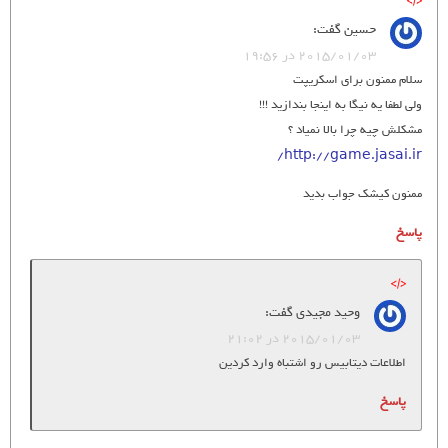
حسین
گفت:
2015/01/03 در 19:56
سلام ممنون برای اسکریپت
ولی لطفا یه نیگا به اینجا بندازید !!!
مشکلش چیه چرا بالا نمیاد ؟
http://game.jasai.ir/
ممنون کیشک جواب بدید
پاسخ
وحید مجیدی
گفت:
2015/01/03 در 21:02
اطلاعات دیتابیس رو اشتباه وارد کردین
پاسخ