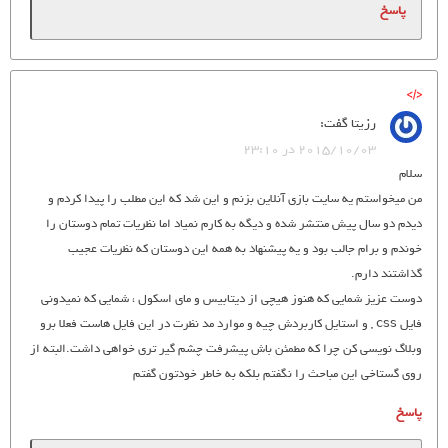
پاسخ
رزیتا
گفت:
2015/10/03 در 23:10
سلام
من میخواستم یه سایت بازی آنلاین بزنم و این شد که این مطلب را پیدا کردم و
دیدم دو سال پیش منتشر شده و دیگه به کارم نمیاد اما نظریات تمام دوستان را
خوندم و برام جالب بود و یه پیشنهاد به همه این دوستان که نظریات عجیب
گذاشتند دارم.
دوست عزیز شمایی که هنوز هیچی از دیتابیس و مای اسکول ، شمایی که نمیدونی
فایل css , و استایل کاربردش چیه و موارد مد نظرت در این فایل هاست فعلا برو
وبلاگ نویسی کن چرا که مطمئن باش پیشرفت چشم گیر تری خواهی داشت.البته از
روی گستاخی این مباحث را نگفتم بلکه به خاطر خودتون گفتم
پاسخ