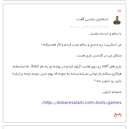
اسماعیل عباسی
گفت:
2014/09/07 در 20:01
با سلام و خسته نباشید .
من اسکریپت رو صحیح و سالم نصب کردم و کار هم میکنه !
مشکل من در گذشتن بازی هست .
بازی های swf رو روی هاست آپلود کردم در پوشه ای به نام bazi , اما متاسفانه
هرکاری میکنم بازخوانی نمیشه میشه یه نمونه کد یهم بدین بتونم اونجا بزارم تا
بازی رو نشون بده ؟
ممنونم ازتون .
http://dobaresalam.com/tools/games/
پاسخ