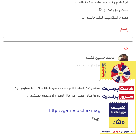
آخ ! یادم رفته بود هات لینک فعاله :)
مشکل حل شد :) :D
ممنون اسکریپت خیلی جالبیه …
پاسخ
محمد حسین
گفت:
2013/12/05 در 10:12
سلام…
ممنون بابت اسکریپت
من کار هایی رو که گفته بودید انجام دادم ، سایت تقریبا بالا میاد ، اما تصاویر لود
نمیشه ، و فقط نوشته ها میاد. همش در حال لوده و لود تموم نمیشه…
ببینید اینجا رو:
http://game.pichakmag.ir/index.php
چیکار کنم؟مشکلش چیه؟
ممنون