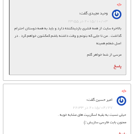
وحید مجیدی
گفت:
2015/10/03 در 23:55
بالاخره سایت از همه قشری بازدیدکننده دارد و باید به همه دوستان احترام
گذاشت . من تا جایی که بتونم و وقت داشته باشم کمکشون خواهم کرد . در
اصل شغلم همینه
مرسی از شما خواهر گلم
پاسخ
امیر حسین
گفت:
2015/04/27 در 22:33
حیلی نسبت به بقیه اسکریپت های مشابه خوبه .
ممنون بابت فارسی سازیش ;)
پاسخ