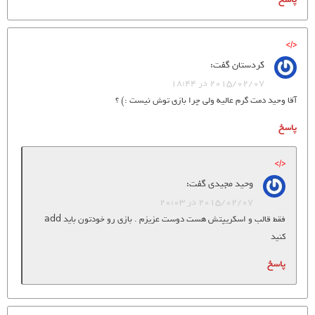
کردستان
گفت:
2015/02/07 در 18:44
آقا وحید دمت گرم عالیه ولی چرا بازی توش نیست :) ؟
پاسخ
وحید مجیدی
گفت:
2015/02/07 در 20:03
فقط قالب و اسکریپتش هست دوست عزیزم . بازی رو خودتون باید add
کنید
پاسخ