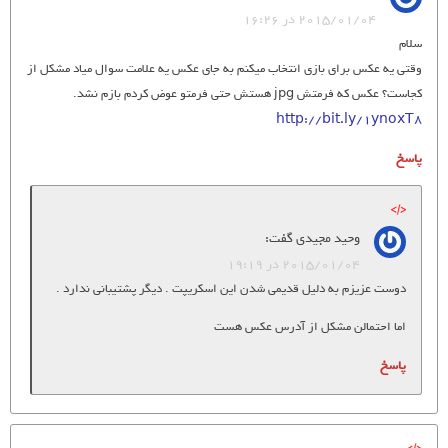
2015/01/04 در 16:26
سلام
وقتی یه عکس برای بازی انتخاب میکنم به جای عکس یه علامت سوال میاد مشکل از
کجاست؟ عکس که فرمتش jpg هستش حتی فرمتو عوض کردم بازم نشد.
http://bit.ly/1ynoxT8
پاسخ
وحید مجیدی
گفت:
2015/01/04 در 19:19
دوست عزیزم به دلیل قدیمی شدن این اسکریپت . دیگر پشتیبانی ندارد .
اما احتمالن مشکل از آدرس عکس هست
پاسخ