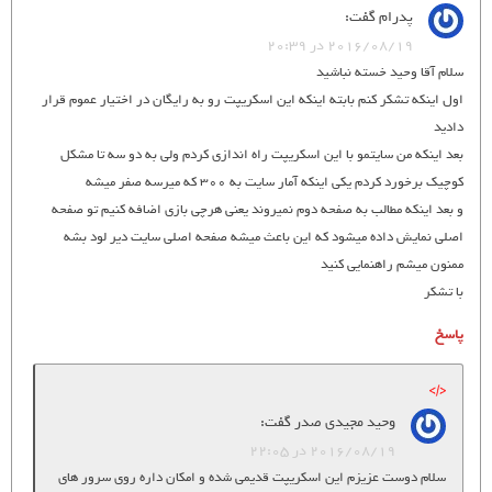
پدرام
گفت:
2016/08/19 در 20:39
سلام آقا وحید خسته نباشید
اول اینکه تشکر کنم بابته اینکه این اسکریپت رو به رایگان در اختیار عموم قرار
دادید
بعد اینکه من سایتمو با این اسکریپت راه اندازی کردم ولی به دو سه تا مشکل
کوچیک برخورد کردم یکی اینکه آمار سایت به 300 که میرسه صفر میشه
و بعد اینکه مطالب به صفحه دوم نمیروند یعنی هرچی بازی اضافه کنیم تو صفحه
اصلی نمایش داده میشود که این باعث میشه صفحه اصلی سایت دیر لود بشه
ممنون میشم راهنمایی کنید
با تشکر
پاسخ
وحید مجیدی صدر
گفت:
2016/08/19 در 22:05
سلام دوست عزیزم این اسکریپت قدیمی شده و امکان داره روی سرور های