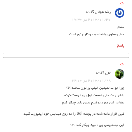
رضا هوائی
گفت:
2015/01/30 در 17:36
سلام
خیلی ممنون واقعا خوب و کاربردی است
پاسخ
علی
گفت:
2015/01/28 در 22:06
چرا جواب نمیدین خیلی براتون سخته ؟؟؟
با هزار بدبختی قسمت اول رو درست کردم
لطفا در این مورد توضیح بدین باید چیکار کنم
فایل قرار داده شده در پوشه Sql را به روی دیتابس خود ایمپورت کنید.
این جمله یعنی چی ؟ باید چیکار کنم ؟؟؟