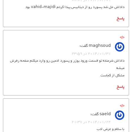
داداش حل شد پسورد رو از دیتابیس پیدا کردم vahid-majidi بود
پاسخ
maghsoud
گفت:
2014/01/31 در 23:59
داداش شرمنده تو قسمت ورود یوزر و پسورد ادمین رو وارد میکنم صفحه رفرش
میشه
مشکل از کجاست
پاسخ
saeid
گفت:
2014/01/24 در 21:37
با سلام و عرض ادب