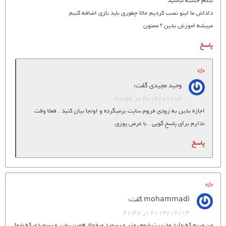
سلام خسته نباشید
داداش ما اینو نصب کردیم حالا چطوری باید بازی اضافه کنیم
مییشه اموزش بدین ؟ ممنون
پاسخ
وحید مجیدی
گفت:
2014/01/02 در 20:57
اجازه بدین به زودی فروم سایت برمیگرده و اونجا بیان کنید . فعلا وقت
ندارم برای پاسخ گویی . با عرض پوزی
پاسخ
mohammadi
گفت:
2013/12/14 در 21:46
من میرم که وارد مدیریت شوم یوزر و پسورد میخواد همین یوزر و پسوردی که شما