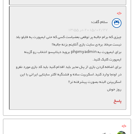
سلام
گفت:
2015/02/27 در 13:55
چیزی که برام جالبه پر توقعی بعضیاست کسی که حتی ایمپورت یه فایلو بلد
نیست میخاد بره ی سایت بازی آنلاینم بزنه جالبه!!
برای ایمپورت به phpmyadmin بروید دیتابیسو انتخاب رو گزینه
ایمپورت کلیک کنید.
برای اضافه کردن بازی از پنل مدیر باید اقدام کنید باید کد بازی مورد نظرو
در اونجا وارد کنید.اسکریپت ساده و قشنگیه اکثر سایتایی ایرانی با این
اسکریپتن البته بصورت پیشرفته تر!!
روز خوش
پاسخ