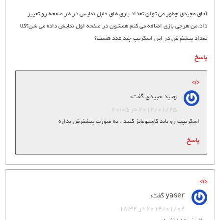
آقای مجیدی چطور می توان تعداد بازی های قابل نمایش در هر صفحه رو تغییر
داد.من هرچی بازی اضافه می کنم همشون در صفحه اول نمایش داده می شن؟کلا
تعداد پیشفرض در این اسکریپ چند عدد هست؟
پاسخ
وحید مجیدی
گفت:
2014/01/25 در 20:05
اسکریپت رو باید کاستومایز کتید . به صورت پیشفرض نداره
پاسخ
yaser
گفت:
2014/01/02 در 18:32