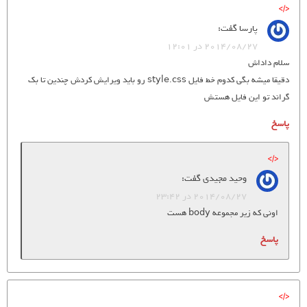
پارسا
گفت:
2014/08/27 در 12:01
سلام داداش
دقیقا میشه بگی کدوم خط فایل style.css رو باید ویرایش کردش چندین تا بک
گراند تو این فایل هستش
پاسخ
وحید مجیدی
گفت:
2014/08/27 در 23:42
اونی که زیر مجموعه body هست
پاسخ