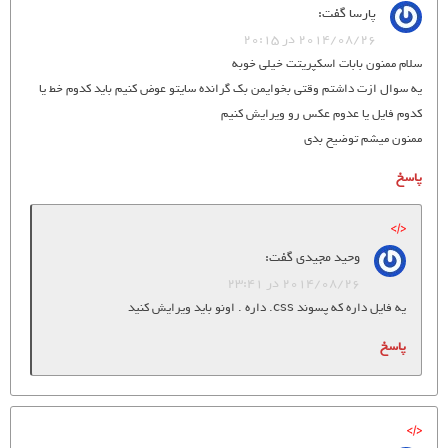
پارسا
گفت:
2014/08/26 در 20:15
سلام ممنون بابات اسکپریتت خیلی خوبه
یه سوال ازت داشتم وقتی بخوایمن بک گرانده سایتو عوض کنیم باید کدوم خط یا
کدوم فایل یا عدوم عکس رو ویرایش کنیم
ممنون میشم توضیح بدی
پاسخ
وحید مجیدی
گفت:
2014/08/26 در 23:41
یه فایل داره که پسوند css. داره . اونو باید ویرایش کنید
پاسخ