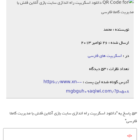
نویسنده : محمد
ارسال شده : 26 نوامبر 2013
در :
اسکریپت های فارسی
تعداد نظرات : 53 دیدگاه
آدرس کوتاه شده این پست :
https://www.xn--
mgbguh09aqiwi.com/?p=508
53 پاسخ به “دانلود اسکریپت راه اندازی سایت بازی آنلاین فلش با مدیریت کاملا
فارسی”