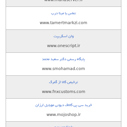
www.manaserver.ir
تماس با مینا درب
www.tamertmarkzi.com
وان اسکریپت
www.onescript.ir
پایگاه رسمی دکتر سعید محمد
www.smohamad.com
ترخیص کالا از گمرک
www.fnxcustoms.com
خرید سی پی کالاف دیوتی موبایل ارزان
www.mojoshop.ir