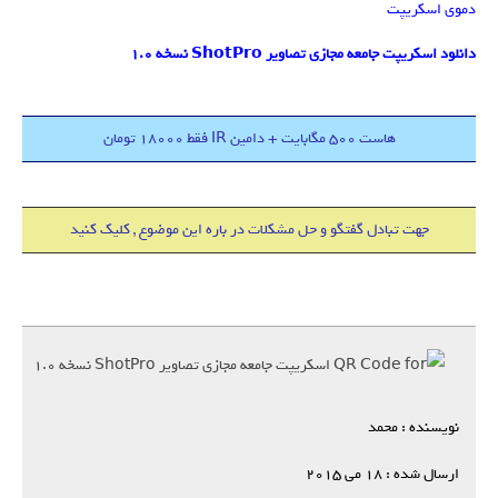
دموی اسکریپت
دانلود اسکریپت جامعه مجازی تصاویر ShotPro نسخه ۱.۰
هاست 500 مگابایت + دامین IR فقط 18000 تومان
جهت تبادل گفتگو و حل مشکلات در باره این موضوع , کلیک کنید
نویسنده : محمد
ارسال شده : 18 می 2015