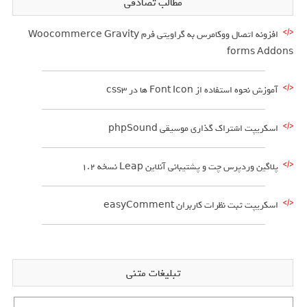
مطالب تصادفی
افزونه اتصال ووکامرس به گراویتی فرم Woocommerce Gravity
forms Addons
آموزش نحوه استفاده از Font Icon ها در css3
اسکریپت اشتراک گذاری موسیقی phpSound
پلاگین وردپرس چت و پشتیبانی آنلاین Leap نسخه 1.2
اسکریپت ثبت نظرات کاربران easyComment
تبلیغات متنی