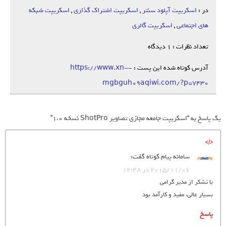
در :
اسکریپت آپلود سنتر
,
اسکریپت اشتراک گذاری
,
اسکریپت شبکه
های اجتماعی
,
اسکریپت گالری
تعداد نظرات : 1 دیدگاه
آدرس کوتاه شده این پست :
https://www.xn--
mgbguh09aqiwi.com/?p=7430
یک پاسخ به “اسکریپت جامعه مجازی تصاویر ShotPro نسخه ۱.۰”
سامانه پیام کوتاه
گفت:
2015/11/06 در 12:48
با تشکر از مدیر گرامی
بسیار عالی، مفید و کارآمد بود
پاسخ