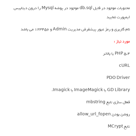
محتویات موجود در فایل db.sql موجود در پوشه Mysql را درون دیتابیس
ایمپورت نمایید
نام کاربری و رمز عبور پیشفرض مدیریت Admin و 123456 می باشد
مورد نیاز :
PHP 5.4 یا بالاتر
cURL
PDO Driver
GD Library یا ImageMagick یا Imagick.
فعال سازی تابع mbstring
روشن بودن allow_url_fopen
تابع MCrypt