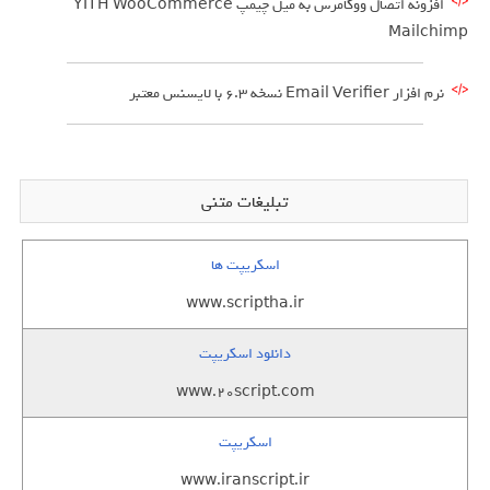
افزونه اتصال ووکامرس به میل چیمپ YITH WooCommerce
Mailchimp
نرم افزار Email Verifier نسخه 6.3 با لایسنس معتبر
تبلیغات متنی
اسکریپت ها
www.scriptha.ir
دانلود اسکریپت
www.20script.com
اسکریپت
www.iranscript.ir