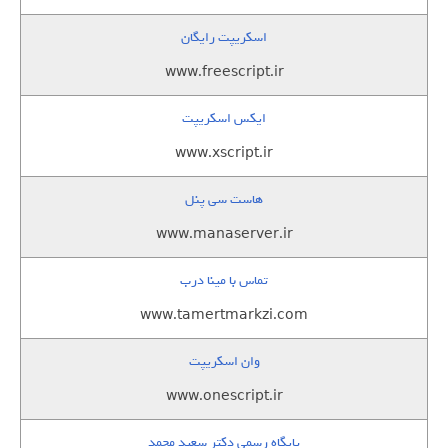
اسکریپت رایگان
www.freescript.ir
ایکس اسکریپت
www.xscript.ir
هاست سی پنل
www.manaserver.ir
تماس با مینا درب
www.tamertmarkzi.com
وان اسکریپت
www.onescript.ir
پایگاه رسمی دکتر سعید محمد