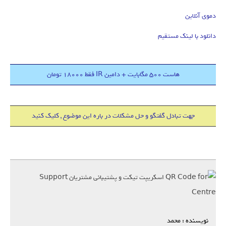
دموی آنلاین
دانلود با لینک مستقیم
هاست 500 مگابایت + دامین IR فقط 18000 تومان
جهت تبادل گفتگو و حل مشکلات در باره این موضوع , کلیک کنید
نویسنده : محمد