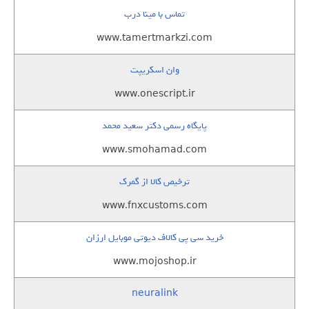
تماس با مینا درب
www.tamertmarkzi.com
وان اسکریپت
www.onescript.ir
پایگاه رسمی دکتر سعید محمد
www.smohamad.com
ترخیص کالا از گمرک
www.fnxcustoms.com
خرید سی پی کالاف دیوتی موبایل ارزان
www.mojoshop.ir
neuralink