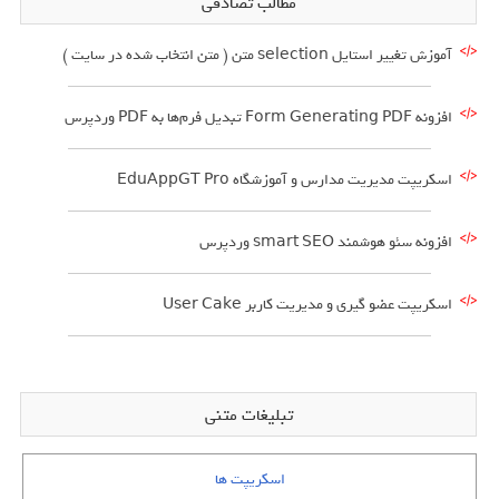
مطالب تصادفی
آموزش تغییر استایل selection متن ( متن انتخاب شده در سایت )
افزونه Form Generating PDF تبدیل فرم‌ها به PDF وردپرس
اسکریپت مدیریت مدارس و آموزشگاه EduAppGT Pro
افزونه سئو هوشمند smart SEO وردپرس
اسکریپت عضو گیری و مدیریت کاربر User Cake
تبلیغات متنی
اسکریپت ها