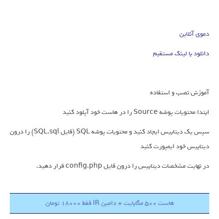
دموی آنلاین
دانلود با لینک مستقیم
آموزش نصب و استفاده
ابتدا محتویات پوشه Source را در هاست خود آپلود کنید
سپس یک دیتابیس ایجاد کنید و محتویات پوشه SQL (فایل SQL.sql) را درون
دیتابیس خود ایمپورت کنید
در نهایت مشخصات دیتابیس را درون فایل config.php قرار دهید.
هاست 500 مگابایت + دامین IR فقط 18000 تومان