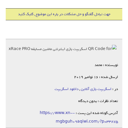
جهت تبادل گفتگو و حل مشکلات در باره این موضوع , کلیک کنید
نویسنده : محمد
ارسال شده : 16 نوامبر 2019
در :
اسکریپت بازی آنلاین
,
دانلود اسکریپت
تعداد نظرات : بدون دیدگاه
آدرس کوتاه شده این پست :
https://www.xn--
mgbguh09aqiwi.com/?p=33875