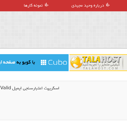
درباره وحید مجیدی
نمونه کارها
اسکریپت اعتبارسنجی ایمیل EmailValid نسخه 1