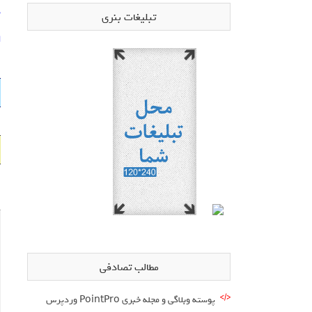
د
تبلیغات بنری
ا
مطالب تصادفی
پوسته وبلاگی و مجله خبری PointPro وردپرس