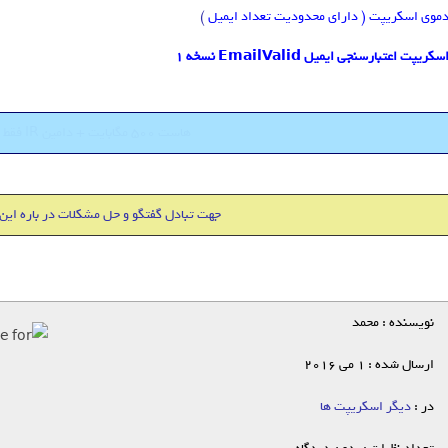
موی اسکریپت ( دارای محدودیت تعداد ایمیل
)
سکریپت اعتبارسنجی ایمیل EmailValid نسخه 1
هاست 500 مگابایت + دامین IR فقط 18000 تومان
جهت تبادل گفتگو و حل مشکلات در باره این
نویسنده : محمد
ارسال شده : 1 می 2016
در :
دیگر اسکریپت ها