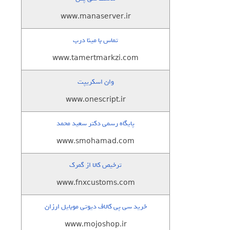
www.manaserver.ir
تماس با مینا درب
www.tamertmarkzi.com
وان اسکریپت
www.onescript.ir
پایگاه رسمی دکتر سعید محمد
www.smohamad.com
ترخیص کالا از گمرک
www.fnxcustoms.com
خرید سی پی کالاف دیوتی موبایل ارزان
www.mojoshop.ir