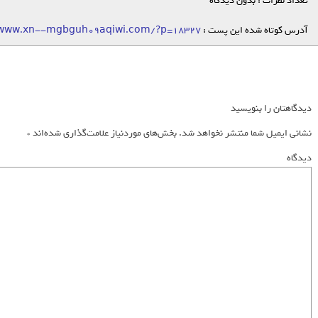
تعداد نظرات : بدون دیدگاه
آدرس کوتاه شده این پست :
/www.xn--mgbguh09aqiwi.com/?p=18327
دیدگاهتان را بنویسید
نشانی ایمیل شما منتشر نخواهد شد.
بخش‌های موردنیاز علامت‌گذاری شده‌اند
*
دیدگاه