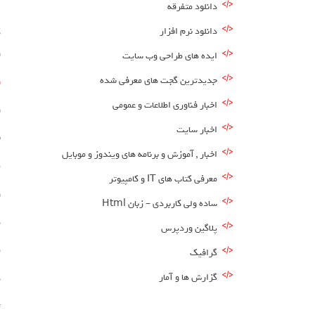
دانلود متفرقه
دانلود نرم افزار
و
ایده های طراحی وب سایت
جدیدترین گجت های معرفی شده
و
اخبار فناوری اطلاعات و عمومی
و
اخبار سایت
ن
اخبار , آموزش و برنامه های ویندوز و موبایل
ط
معرفی کتاب های IT و کامپیوتر
و
ساده ولی کاربردی – زبان Html
د
پلاگین وردپرس
م
گرافیک
گزارش ها و آمار
د
ث