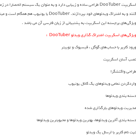
اسکریپت DooTuber طراحی ساده و زیبایی دارد و به عنوان یک سیستم انحصار
کنند و به اشتراک ویدئو‌های خود بپردازند. Tuber
یژگی‌های برجسته این اسکریپت به پشتیبانی از زبان فارسی آن می باشد .
یژگی‌های اسکریپت اشتراک گذاری ویدئو DooTuber :
رود کاربر با حساب‌های گوگل ، فیسبوک و توییتر
صب آسان اسکریپت
راحی واکنشگرا
اردکردن تمامی ویدئو‌های یک کانال یوتیوب
سته بندی ویدئوها
دیریت ویدئوهای بارگذاری شده
سته بندی آخرین ویدئوها، بهترین ویدئوها و محبوبترین ویدئوها
بت نام کاربر با ارسال یک ویدئو