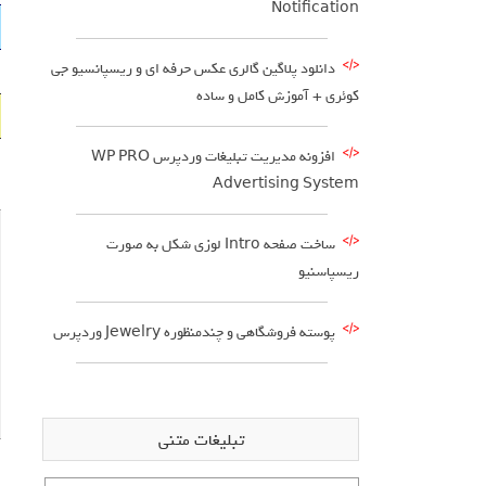
Notification
دانلود پلاگین گالری عکس حرفه ای و ریسپانسیو جی
کوئری + آموزش کامل و ساده
افزونه مدیریت تبلیغات وردپرس WP PRO
Advertising System
ساخت صفحه Intro لوزی شکل به صورت
ریسپاسنیو
پوسته فروشگاهی و چندمنظوره Jewelry وردپرس
تبلیغات متنی