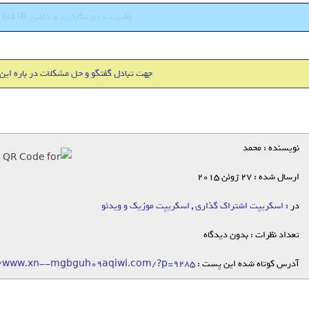
هاست 500 مگابایت + دامین IR فقط 18000 تومان
جهت تبادل گفتگو و حل مشکلات در باره این
نویسنده : محمد
ارسال شده : 27 ژوئن 2015
در :
اسکریپت اشتراک گذاری
,
اسکریپت موزیک و ویدئو
تعداد نظرات : بدون دیدگاه
آدرس کوتاه شده این پست :
//www.xn--mgbguh09aqiwi.com/?p=9285