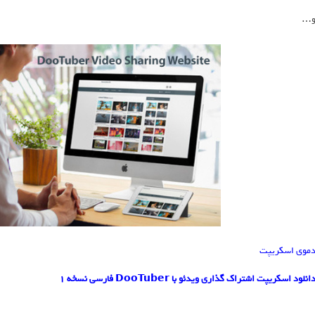
…
موی اسکریپت
انلود اسکریپت اشتراک گذاری ویدئو با DooTuber فارسی نسخه 1