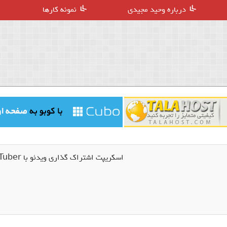
درباره وحید مجیدی
نمونه کارها
اسکریپت اشتراک گذاری ویدئو با DooTuber فارسی نسخه 1