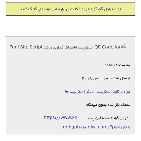
جهت تبادل گفتگو و حل مشکلات در باره این موضوع , کلیک کنید
نویسنده : محمد
ارسال شده : 28 مارس 2018
در :
دانلود اسکریپت
,
دیگر اسکریپت ها
تعداد نظرات : بدون دیدگاه
آدرس کوتاه شده این پست :
https://www.xn--
mgbguh09aqiwi.com/?p=31769