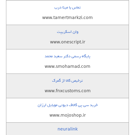
تماس با مینا درب
www.tamertmarkzi.com
وان اسکریپت
www.onescript.ir
پایگاه رسمی دکتر سعید محمد
www.smohamad.com
ترخیص کالا از گمرک
www.fnxcustoms.com
خرید سی پی کالاف دیوتی موبایل ارزان
www.mojoshop.ir
neuralink