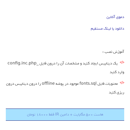
دموی آنلاین
دانلود با لینک مستقیم
آموزش نصب :
یک دیتابیس ایجاد کنید و مشخصات آن را درون فایل _config.inc.php
وارد کنید
محتویات فایل fonts.sql موجود در پوشه offline را درون دیتابیس درون
ریزی کنید
هاست 500 مگابایت + دامین IR فقط 18000 تومان