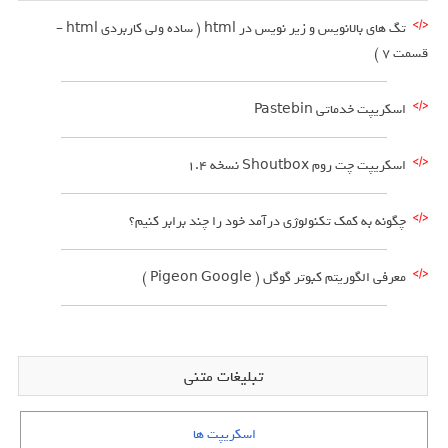
تگ های بالانویس و زیر نویس در html ( ساده ولی کاربردی html –
قسمت 7 )
اسکریپت خدماتی Pastebin
اسکریپت چت روم Shoutbox نسخه 1.4
چگونه به کمک تکنولوژی درآمد خود را چند برابر کنیم؟
معرفی الگوریتم کبوتر گوگل ( Pigeon Google )
تبلیغات متنی
اسکریپت ها