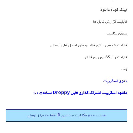
لینک کوتاه دانلود
قابلیت گزارش فایل ها
سئوی مناسب
قابلیت شخصی سازی قالب و متن ایمیل های ارسالی
قابلیت رمز گذاری روی فایل
و…
دموی اسکریپت
دانلود اسکریپت اشتراک گذاری فایل Droppy نسخه 1.0.5
هاست 500 مگابایت + دامین IR فقط 18000 تومان