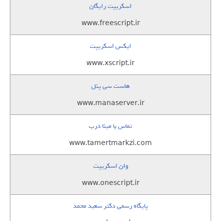
اسکریپت رایگان
www.freescript.ir
ایکس اسکریپت
www.xscript.ir
هاست سی پنل
www.manaserver.ir
تماس با مینا درب
www.tamertmarkzi.com
وان اسکریپت
www.onescript.ir
پایگاه رسمی دکتر سعید محمد