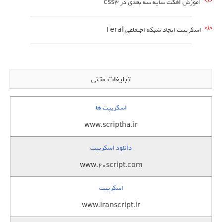
آموزش افکت سایه سه بعدی در css3
اسکریپت ایجاد شبکه اجتماعی Feral
تبلیغات متنی
اسکریپت ها
www.scriptha.ir
دانلود اسکریپت
www.20script.com
اسکریپت
www.iranscript.ir