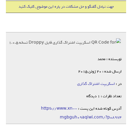
جهت تبادل گفتگو و حل مشکلات در باره این موضوع , کلیک کنید
نویسنده : محمد
ارسال شده : 20 ژوئن 2015
در :
اسکریپت اشتراک گذاری
تعداد نظرات : 1 دیدگاه
آدرس کوتاه شده این پست :
https://www.xn--
mgbguh09aqiwi.com/?p=8974