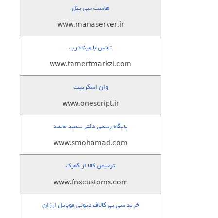
هاست سی پنل
www.manaserver.ir
تماس با مینا درب
www.tamertmarkzi.com
وان اسکریپت
www.onescript.ir
پایگاه رسمی دکتر سعید محمد
www.smohamad.com
ترخیص کالا از گمرک
www.fnxcustoms.com
خرید سی پی کالاف دیوتی موبایل ارزان