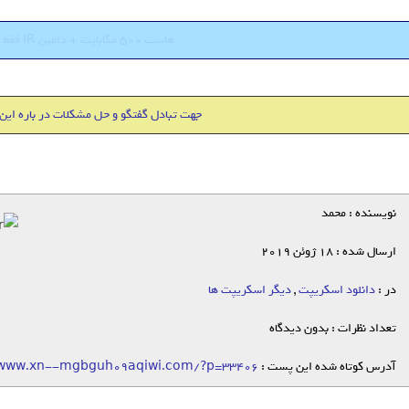
هاست 500 مگابایت + دامین IR فقط 18000 تومان
جهت تبادل گفتگو و حل مشکلات در باره این
نویسنده : محمد
ارسال شده : 18 ژوئن 2019
در :
دانلود اسکریپت
,
دیگر اسکریپت ها
تعداد نظرات : بدون دیدگاه
آدرس کوتاه شده این پست :
/www.xn--mgbguh09aqiwi.com/?p=33406