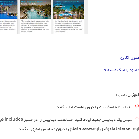
موی آنلاین
انلود با لینک مستقیم
موزش نصب :
ابتدا پوشه اسکریپت را درون هاست اپلود کنید.
database-sq (فایل database.sql) را درون دیتابیس ایمپورت کنید