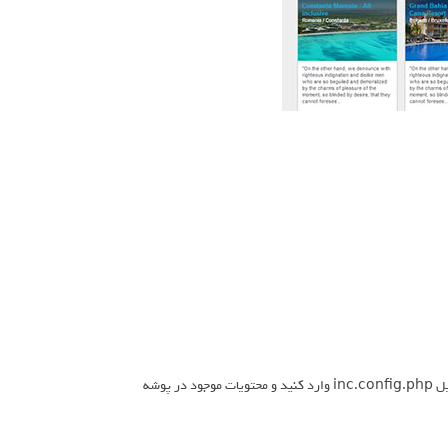
سپس یک دیتابیس جدید ایجاد کنید. مشخصات دیتابیس را در مسیر includes فایل inc.config.php وارد کنید و محتویات موجود در پوشه