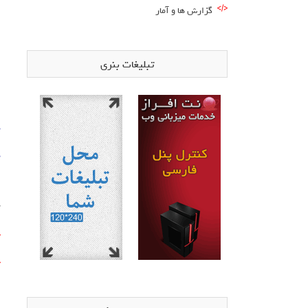
گزارش ها و آمار
تبلیغات بنری
د
د
آ
l