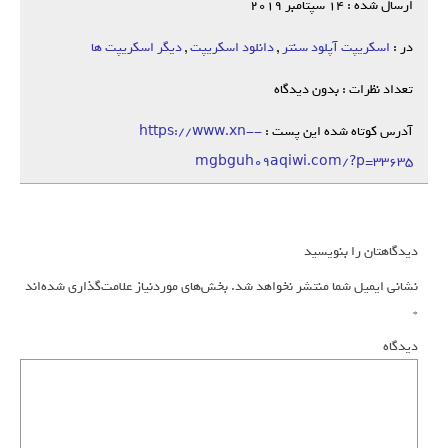
ارسال شده : 14 سپتامبر 2019
در :
اسکریپت آپلود سنتر
,
دانلود اسکریپت
,
دیگر اسکریپت ها
تعداد نظرات : بدون دیدگاه
آدرس کوتاه شده این پست :
https://www.xn--
mgbguh09aqiwi.com/?p=33635
دیدگاهتان را بنویسید
نشانی ایمیل شما منتشر نخواهد شد.
بخش‌های موردنیاز علامت‌گذاری شده‌اند
*
دیدگاه