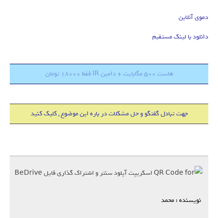
دموی آنلاین
دانلود با لینک مستقیم
هاست 500 مگابایت + دامین IR فقط 18000 تومان
جهت تبادل گفتگو و حل مشکلات در باره این موضوع , کلیک کنید
نویسنده : محمد