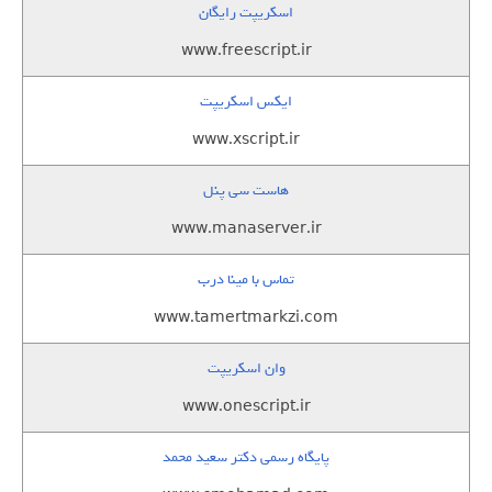
اسکریپت رایگان
www.freescript.ir
ایکس اسکریپت
www.xscript.ir
هاست سی پنل
www.manaserver.ir
تماس با مینا درب
www.tamertmarkzi.com
وان اسکریپت
www.onescript.ir
پایگاه رسمی دکتر سعید محمد