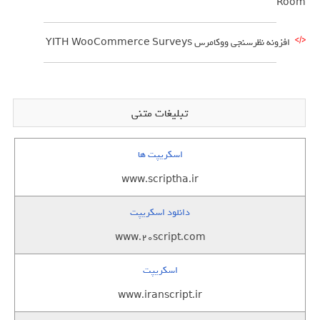
Room
افزونه نظرسنجی ووکامرس YITH WooCommerce Surveys
تبلیغات متنی
اسکریپت ها
www.scriptha.ir
دانلود اسکریپت
www.20script.com
اسکریپت
www.iranscript.ir