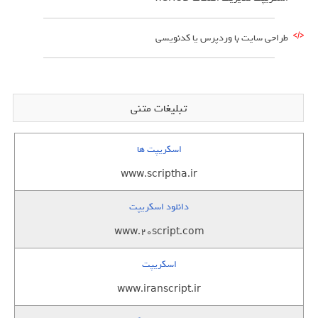
طراحی سایت با وردپرس یا کدنویسی
تبلیغات متنی
اسکریپت ها
www.scriptha.ir
دانلود اسکریپت
www.20script.com
اسکریپت
www.iranscript.ir