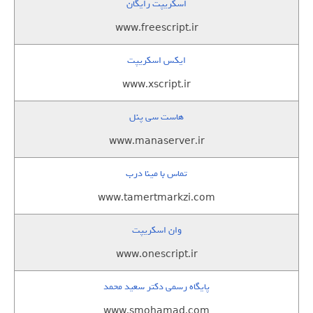
اسکریپت رایگان
www.freescript.ir
ایکس اسکریپت
www.xscript.ir
هاست سی پنل
www.manaserver.ir
تماس با مینا درب
www.tamertmarkzi.com
وان اسکریپت
www.onescript.ir
پایگاه رسمی دکتر سعید محمد
www.smohamad.com