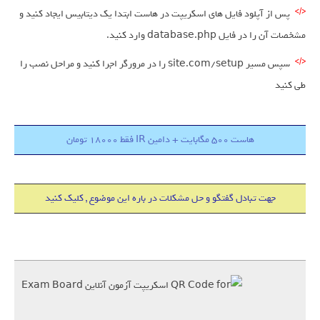
پس از آپلود فایل های اسکریپت در هاست ابتدا یک دیتابیس ایجاد کنید و
مشخصات آن را در فایل database.php وارد کنید.
سپس مسیر site.com/setup را در مرورگر اجرا کنید و مراحل نصب را
طی کنید
هاست 500 مگابایت + دامین IR فقط 18000 تومان
جهت تبادل گفتگو و حل مشکلات در باره این موضوع , کلیک کنید