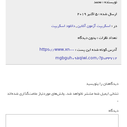
نویسنده : محمد
ارسال شده : 5 اکتبر 2019
در :
اسکریپت آزمون آنلاین
,
دانلود اسکریپت
تعداد نظرات : بدون دیدگاه
آدرس کوتاه شده این پست :
https://www.xn--
mgbguh09aqiwi.com/?p=33712
دیدگاهتان را بنویسید
نشانی ایمیل شما منتشر نخواهد شد.
بخش‌های موردنیاز علامت‌گذاری شده‌اند
*
دیدگاه