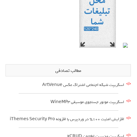
مطالب تصادفی
اسکریپت شبکه اجتماعی اشتراک عکس ArtVenue
اسکریپت موتور جستجوی موسیقی WineMP3
افزایش امنیت 100% در وردپرس با افزونه iThemes Security Pro
اسکریپت مدیریت اطلاعات xCRUD