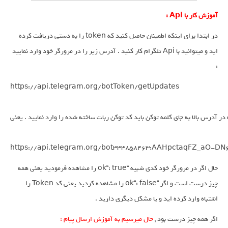
آموزش کار با Api :
در ابتدا برای اینکه اطمینان حاصل کنید که token را به دستی دریافت کرده
اید و میتوانید با Api تلگرام کار کنید . آدرس زیر را در مرورگر خود وارد نمایید
:
https://api.telegram.org/botToken/getUpdates

 در آدرس بالا به جای کلمه توکن باید کد توکن ربات ساخته شده را وارد نمایید . یعنی :
حال اگر در مرورگر خود کدی شبیه “
ok
“: true را مشاهده فرمودید یعنی همه
چیز درست است و اگر “
“:
ok
false را مشاهده کردید یعنی کد Token را
اشتباه وارد کرده اید و یا مشکل دیگری دارید .
اگر همه چیز درست بود ,
حال میرسیم به آموزش ارسال پیام :