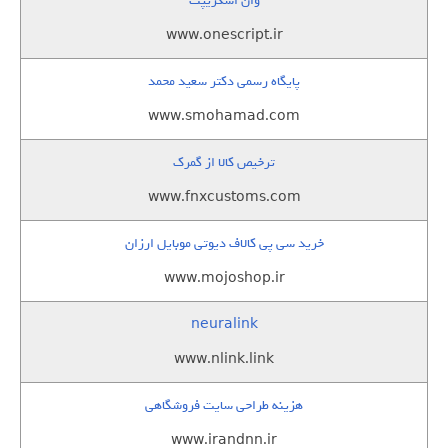
وان اسکریپت
www.onescript.ir
پایگاه رسمی دکتر سعید محمد
www.smohamad.com
ترخیص کالا از گمرک
www.fnxcustoms.com
خرید سی پی کالاف دیوتی موبایل ارزان
www.mojoshop.ir
neuralink
www.nlink.link
هزینه طراحی سایت فروشگاهی
www.irandnn.ir