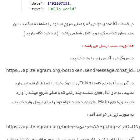
در قسمت id عددی طولانی که با منفی شروع میشود را مشاهده میکنید . این
عدد همان شناسه گروه و یا کانال شما می باشد . ( نزد خود نگاه دارید )
حالا نوبت تست ارسال می باشد :
در مروگر خود آدرس زیر را وارد نمایید :
https://api.telegram.org/botToken/sendMessage?chat_id=I
در آدرس بالا به جای کلمه Token , رمز توکن خود را که قبلا گرفته اید وارد
نمایید . به جای ID , همان شناسه چند رقمی که با منفی شروع میشد را وارد
نمایید و به جای Matn , متن مورد نظر دلخواه خود را برای ارسال وارد نمایید .
به صورت زیر در خواهد آمد :
https://api.telegram.org/bot333858463:AAHpctaqFZ_aO-DN
آدرس بالا را اجرا کنید . اگر همه چیز درست پیش برود و اشتباهی نداشته باشید