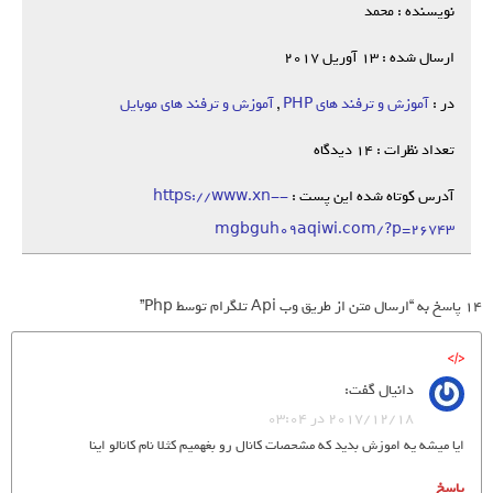
نویسنده : محمد
ارسال شده : 13 آوریل 2017
در :
آموزش و ترفند های PHP
,
آموزش و ترفند های موبایل
تعداد نظرات : 14 دیدگاه
آدرس کوتاه شده این پست :
https://www.xn--
mgbguh09aqiwi.com/?p=26743
14 پاسخ به “ارسال متن از طریق وب Api تلگرام توسط Php”
دانیال
گفت:
2017/12/18 در 03:04
ایا میشه یه اموزش بدید که مشحصات کانال رو بغهمیم کثلا نام کانالو اینا
پاسخ