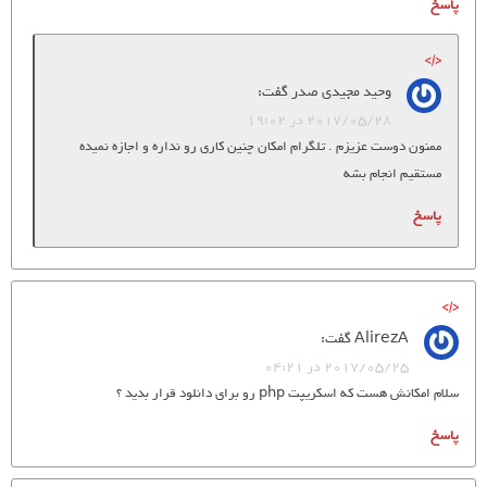
پاسخ
وحید مجیدی صدر
گفت:
2017/05/28 در 19:02
ممنون دوست عزیزم . تلگرام امکان چنین کاری رو نداره و اجازه نمیده
مستقیم انجام بشه
پاسخ
AlirezA
گفت:
2017/05/25 در 04:21
سلام امکانش هست که اسکریپت php رو برای دانلود قرار بدید ؟
پاسخ