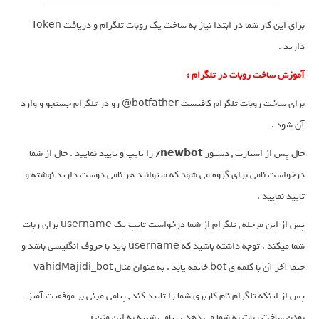
برای این کار شما در ابتدا نیاز به ساخت یک روبات تلگرام و دریافت Token
دارید .
آموزش ساخت روبات در تلگرام :
برای ساخت روبات تلگرام کافیست botfather@ رو در تلگرام جستجو و وارد
آن شود .
حال پس از استارت , دستور
newbot/
را تایپ و تایید نمایید . حال از شما
درخواست نامی برای گروه می شود که میتوانید هر نامی دوست دارید نوشته و
تایید نمایید .
پس از این مرحله , تلگرام از شما درخواست تایپ یک username برای ربات
شما میکند . توجه داشته باشید که username باید با حروف انگلیسی باشد و
حتما آخر آن با کلمه ی bot خاتمه یابد . به عنوان مثال vahidMajidi_bot
پس از اینکه تلگرام نام کاربری شما را تایید کند , پیامی مبنی بر موفقیت آمیز
بودن ساخت ربات به شما می دهد . پیامی شبیه به این متن :