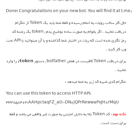
Done! Congratulations on your new bot. You will find it at t.me/
حال کار ساخت روبات به اتمام رسیده و فقط شما باید یک Token از تلگرام
دریافت نمایید . اگر بخوام به صورت ساده توضیح بدم , token یک رشته کد
رمز نگاری شده است که ربات در اختیار شما گذاشته و با آن میتوانید با API تحت
وب کار کنید .
برای دریافت Token کافیست در همان botfather , دستور
token/
را وارد
نمایید .
تلگرام کدی شبیه کد زیر به شما میدهد :
You can use this token to access HTTP API:

333858463:AAHpctaqFZ_aO-DN6jQPrRewwaPxJH8rMqU
نکته مهم :
کد Token بالا به دلایل امنیتی به صورت غیر واقعی می باشد و فقط
برای تست است .