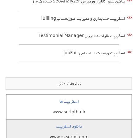
پلاگین سئو آنالایزر وردپرس SeoAnalyzer نسخه 1.3.5
اسکریپت حسابداری و مدیریت صورتحساب iBilling
اسکریپت نظرات مشتریان Testimonial Manager
اسکریپت وبسایت استخدامی JobFair
تبلیغات متنی
اسکریپت ها
www.scriptha.ir
دانلود اسکریپت
www.20script.com