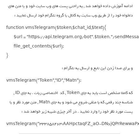
ادامه آموزش داده خواهد شد , به راحتی پست های وب سایت خود و یا متن های
دلخواه خود را از طریق وب سایت به کانال یا گروه تلگرام خود ارسال نمایید :
function vmsTelegram($token,$chat_id,$text){

	$url = "https://api.telegram.org/bot".$token."/sendMessage?chat_id=".$chat_id."&text".$text."";

	file_get_contents($url);

}
و برای صدا زدن این تابع و ارسال به تلگرام :
vmsTelegram("Token","ID","Matn");
که کاملا مشخص است باید به جای Token , کد اختصاصی ربات . به جای ID ,
شناسه چند رقمی که با منفی شروع می شود و به جای Matn , متن مورد نظر و یا
پست مورد نظر خود را وارد نمایید . در آخر چیزی شبیه زیر خواهد شد :
vmsTelegram("333858463:AAHpctaqFZ_aO-DN6jQPrRewwaPxJH8