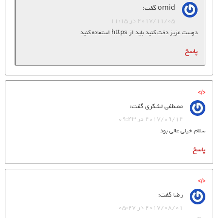
omid
گفت:
2017/11/05 در 11:15
دوست عزیز دقت کنید باید از https استفاده کنید
پاسخ
مصطفی لشکری
گفت:
2017/09/12 در 09:43
سلام.خیلی عالی بود
پاسخ
رضا
گفت:
2017/08/01 در 05:27