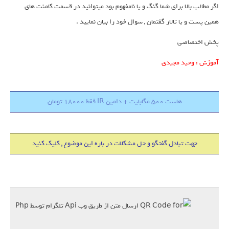
اگر مطالب بالا برای شما گنگ و یا نامفهوم بود میتوانید در قسمت کامنت های
همین پست و یا تالار گفتمان , سوال خود را بیان نمایید .
پخش اختصاصی
آموزش : وحید مجیدی
هاست 500 مگابایت + دامین IR فقط 18000 تومان
جهت تبادل گفتگو و حل مشکلات در باره این موضوع , کلیک کنید