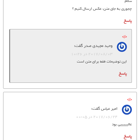
سلام
چجوری به جای متن، عکس ارسال کنیم ؟
پاسخ
وحید مجیدی صدر
گفت:
2017/08/03 در 10:26
این توضیحات فقط برای متن است
پاسخ
امیر عباس
گفت:
2017/06/24 در 00:05
عالیییییی بود
پاسخ