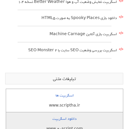
اسکریپت نمایش وضعیت آب و هوا Better Weather نسخه 1.4
دانلود بازي Spooky Places به صورت HTML5
اسکریپت بازی آنلاین Machine Carnage
اسکریپت بررسی وضعیت SEO سایت با SEO Monster 2
تبلیغات متنی
اسکریپت ها
www.scriptha.ir
دانلود اسکریپت
www.20script.com