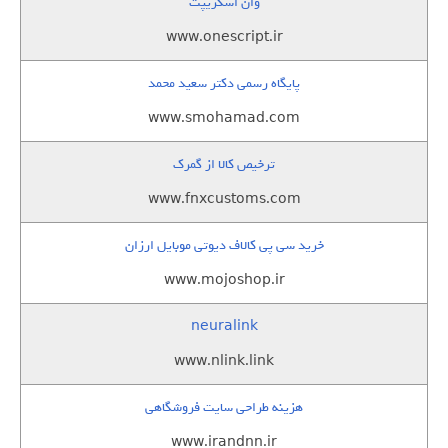
وان اسکریپت
www.onescript.ir
پایگاه رسمی دکتر سعید محمد
www.smohamad.com
ترخیص کالا از گمرک
www.fnxcustoms.com
خرید سی پی کالاف دیوتی موبایل ارزان
www.mojoshop.ir
neuralink
www.nlink.link
هزینه طراحی سایت فروشگاهی
www.irandnn.ir