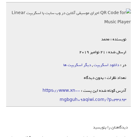
نویسنده : محمد
ارسال شده : 21 نوامبر 2019
در :
دانلود اسکریپت
,
دیگر اسکریپت ها
تعداد نظرات : بدون دیدگاه
آدرس کوتاه شده این پست :
https://www.xn--
mgbguh09aqiwi.com/?p=33893
دیدگاهتان را بنویسید