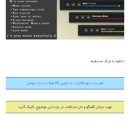
دانلود با لینک مستقیم
هاست 500 مگابایت + دامین IR فقط 18000 تومان
جهت تبادل گفتگو و حل مشکلات در باره این موضوع , کلیک کنید