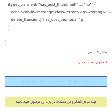
    if ( get_transient( "has_post_thumbnail" ) == "no" ) {

        echo "<div id='message' class='error'><p><strong>شما باید قبل از ارسال مطلب یک تصویر شاخص آپلود کنید. نوشته شما ذخیره شما ذخیره خواهد شد، اما قابل نمایش نیست!</strong></p></div>";

        delete_transient( "has_post_thumbnail" );

    }

}
پخش اختصاصی
گرداوری : وحید مجیدی
هاست 500 مگابایت + دامین IR فقط 18000 تومان
جهت تبادل گفتگو و حل مشکلات در باره این موضوع , کلیک کنید