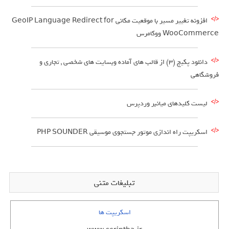
افزونه تغییر مسیر با موقعیت مکانی GeoIP Language Redirect for
WooCommerce ووکامرس
دانلود پکیج (3) از قالب های آماده وبسایت های شخصی , تجاری و
فروشگاهی
لیست کلیدهای میانبر وردپرس
اسکریپت راه اندازی موتور جستجوی موسیقی PHP SOUNDER
تبلیغات متنی
اسکریپت ها