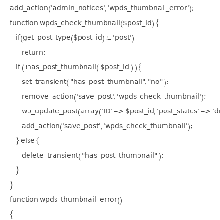
add_action('admin_notices', 'wpds_thumbnail_error');

function wpds_check_thumbnail($post_id) {

    if(get_post_type($post_id) != 'post')

        return;

    if ( !has_post_thumbnail( $post_id ) ) {

        set_transient( "has_post_thumbnail", "no" );

        remove_action('save_post', 'wpds_check_thumbnail');

        wp_update_post(array('ID' => $post_id, 'post_status' => 'dra
        add_action('save_post', 'wpds_check_thumbnail');

    } else {

        delete_transient( "has_post_thumbnail" );

    }

}

function wpds_thumbnail_error()

{
