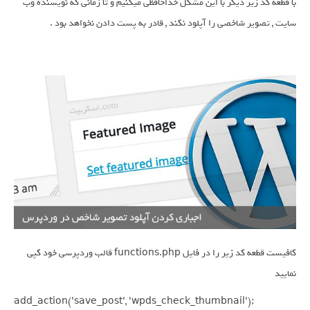
با قطعه کد زیر دیگر با این مشکل خداحافظی میکنیم و تا زمانی که نویسنده وب
سایت , تصویر شاخصی را آپلود نکند , قادر به پست دادن نخواهد بود .
کافیست قطعه کد زیر را در فایل functions.php قالب وردپرسی خود کپی
نمایید
add_action('save_post', 'wpds_check_thumbnail');
