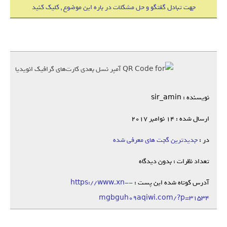
جهت تبادل گفتگو و حل مشکلات در باره این موضوع , کلیک کنید
نویسنده : sir_amin
ارسال شده : 14 نوامبر 2017
در :
جدیدترین گجت های معرفی شده
تعداد نظرات : بدون دیدگاه
آدرس کوتاه شده این پست :
https://www.xn--
mgbguh09aqiwi.com/?p=31534