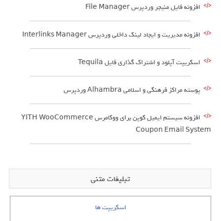
افزونه فایل منیجر وردپرس File Manager
افزونه مدیریت و ایجاد لینک داخلی وردپرس Interlinks Manager
اسکریپت آپلود و اشتراک گذاری فایل Tequila
پوسته مراکز فرهنگی و اسلامی Alhambra وردپرس
افزونه سیستم ایمیل کوپن برای ووکامرس YITH WooCommerce
Coupon Email System
تبلیغات متنی
اسکریپت ها