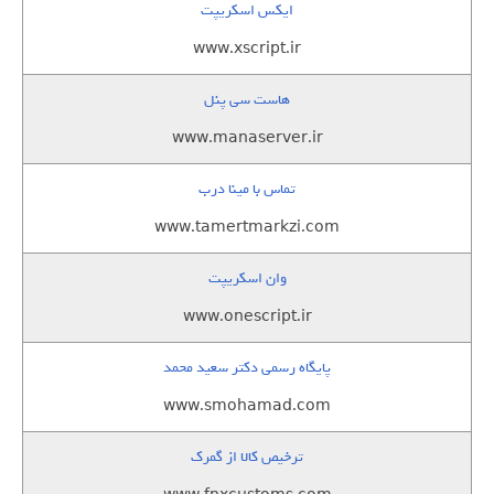
ایکس اسکریپت
www.xscript.ir
هاست سی پنل
www.manaserver.ir
تماس با مینا درب
www.tamertmarkzi.com
وان اسکریپت
www.onescript.ir
پایگاه رسمی دکتر سعید محمد
www.smohamad.com
ترخیص کالا از گمرک