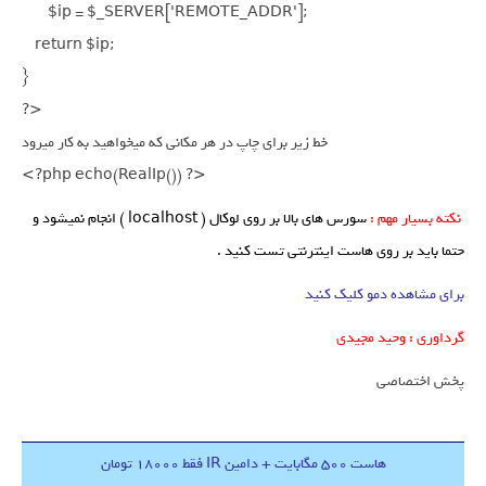
        $ip = $_SERVER['REMOTE_ADDR'];

    return $ip;

}

?>

خط زیر برای چاپ در هر مکانی که میخواهید به کار میرود

<?php echo(RealIp()) ?>
نکته بسیار مهم :
سورس های بالا بر روی لوکال ( localhost ) انجام نمیشود و
حتما باید بر روی هاست اینترنتی تست کنید .
برای مشاهده دمو کلیک کنید
گرداوری : وحید مجیدی
پخش اختصاصی
هاست 500 مگابایت + دامین IR فقط 18000 تومان