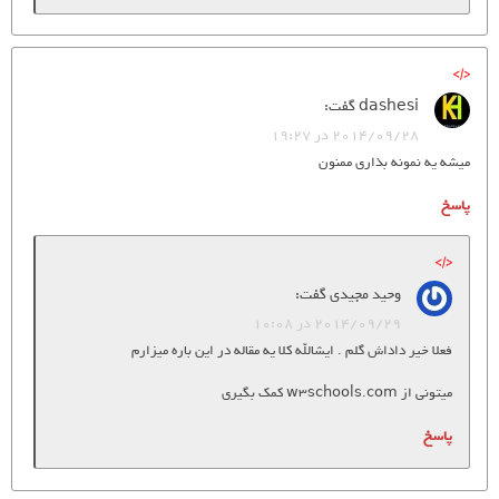
dashesi
گفت:
2014/09/28 در 19:27
میشه یه نمونه بذاری ممنون
پاسخ
وحید مجیدی
گفت:
2014/09/29 در 10:08
فعلا خیر داداش گلم . ایشالله کلا یه مقاله در این باره میزارم
میتونی از w3schools.com کمک بگیری
پاسخ