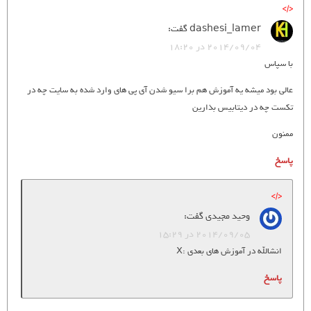
dashesi_lamer
گفت:
2014/09/04 در 18:20
با سپاس
عالی بود میشه یه آموزش هم برا سیو شدن آی پی های وارد شده به سایت چه در
تکست چه در دیتابیس بذارین
ممنون
پاسخ
وحید مجیدی
گفت:
2014/09/05 در 15:29
انشالله در آموزش های بعدی :X
پاسخ