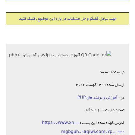
جهت تبادل گفتگو و حل مشکلات در باره این موضوع , کلیک کنید
نویسنده : محمد
ارسال شده : 29 آگوست 2014
در :
آموزش و ترفند های PHP
تعداد نظرات : 11 دیدگاه
آدرس کوتاه شده این پست :
https://www.xn--
mgbguh09aqiwi.com/?p=1932