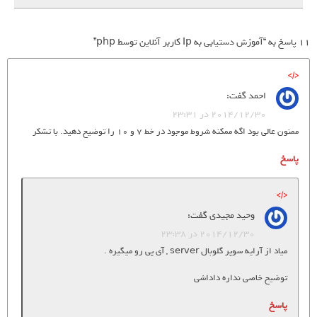
11 پاسخ به “آموزش دستیابی به Ip کاربر آنلاین توسط php”
احمد
گفت:
2014/12/30 در 23:31
ممنون عالی بود اگه ممکنه شروط موجود در خط 7 و 10 را توضیح دهید. با تشکر
پاسخ
وحید مجیدی
گفت:
2014/12/30 در 23:38
میاد از آرایه سوپر گلوبال server , آی پی رو میگیره .
توضیح خاصی نداره داداشی
پاسخ