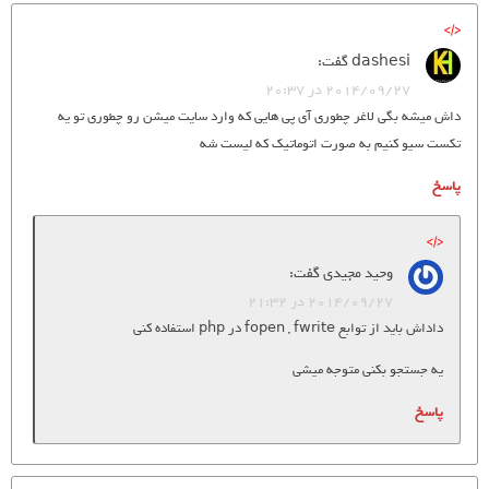
dashesi
گفت:
2014/09/27 در 20:37
داش میشه بگی لاغر چطوری آی پی هایی که وارد سایت میشن رو چطوری تو یه
تکست سیو کنیم به صورت اتوماتیک که لیست شه
پاسخ
وحید مجیدی
گفت:
2014/09/27 در 21:32
داداش باید از توابع fopen , fwrite در php استفاده کنی
یه جستجو بکنی متوجه میشی
پاسخ