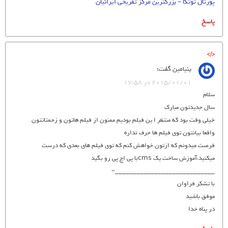
پورتال توتکا – بزرگترین مرکز تفریحی ایرانیان
پاسخ
بنیامین
گفت:
2015/01/01 در 17:58
سلام
سال جدیدتون مبارک
خیلی وقت بود که منتظر ا ین فیلم بودیم ممنون از فیلم هاتون و زحمتاتتون
واقعا بیانتون توی فیلم ها حرف نداره
فرصت میدونم که ازتون خواهش کنم که توی فیلم های بعدی که درست
میکنید،‌آموزش ساخت یک cmsبا پی اچ پی رو بگید
____________________________–
با تشکر فراوان
موفق باشید
در پناه خدا