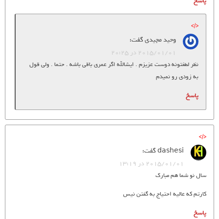
پاسخ
وحید مجیدی
گفت:
2015/01/01 در 20:25
نظر لطفتونه دوست عزیزم . ایشالله اگر عمری باقی باشه . حتما . ولی قول
به زودی رو نمیدم
پاسخ
dashesi
گفت:
2015/01/01 در 13:19
سال نو شما هم مبارک
کارتم که عالیه احتیاج به گفتن نیس
پاسخ