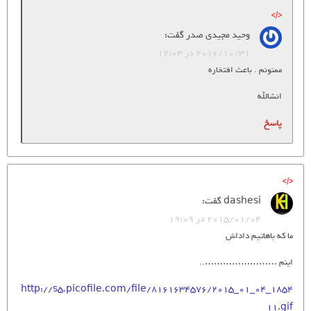
وحید مجیدی صدر
گفت:
2016/10/31 در 12:03
ممنونم . باعث افتخاره
انشالله
پاسخ
dashesi
گفت:
2015/01/04 در 19:09
ما که باهاتیم داداش
اینم ……………………..
http://s5.picofile.com/file/8161634576/2015_01_04_1854
11.gif