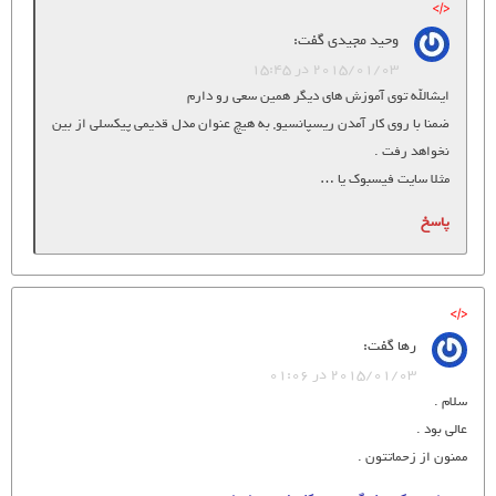
وحید مجیدی
گفت:
2015/01/03 در 15:45
ایشالله توی آموزش های دیگر همین سعی رو دارم
ضمنا با روی کار آمدن ریسپانسیو, به هیچ عنوان مدل قدیمی پیکسلی از بین
نخواهد رفت .
مثلا سایت فیسبوک یا …
پاسخ
رها
گفت:
2015/01/03 در 01:06
سلام .
عالی بود .
ممنون از زحماتتون .