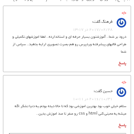
فرهنگ
گفت:
2017/02/28 در 13:17
درود بر شما.. آموزشتون بسیار حرفه ای و استاندارده.. لطفا اموزشهای تکمیلی و
طراحی قالبهای پیشرفته وردپرس رو هم بصرت تصویری ارایه بدهید.. سپاس از
شما
پاسخ
حسین
گفت:
2016/10/31 در 10:11
سلام.خیلی خوب بود بهترین اموزشی بود که تا حالا دیده بودم.یه دنیا تشکر.اگه
میشه یه محبتی کنی html و css رو صفر تا صد اموزش بدین..
پاسخ