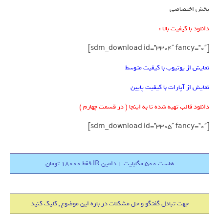
پخش اختصاصی
دانلود با کیفیت بالا :
[sdm_download id=”3304″ fancy=”0″]
نمایش از یوتیوب با کیفیت متوسط
نمایش از آپارات با کیفیت پایین
دانلود قالب تهیه شده تا به اینجا ( در قسمت چهارم )
[sdm_download id=”3305″ fancy=”0″]
هاست 500 مگابایت + دامین IR فقط 18000 تومان
جهت تبادل گفتگو و حل مشکلات در باره این موضوع , کلیک کنید