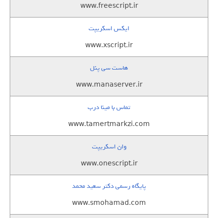
www.freescript.ir
ایکس اسکریپت
www.xscript.ir
هاست سی پنل
www.manaserver.ir
تماس با مینا درب
www.tamertmarkzi.com
وان اسکریپت
www.onescript.ir
پایگاه رسمی دکتر سعید محمد
www.smohamad.com