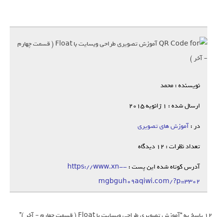
نویسنده : محمد
ارسال شده : 1 ژانویه 2015
در :
آموزش های تصویری
تعداد نظرات : 12 دیدگاه
آدرس کوتاه شده این پست :
https://www.xn--
mgbguh09aqiwi.com/?p=3302
12 پاسخ به “آموزش تصویری طراحی وبسایت با Float ( قسمت چهارم – آخر )”