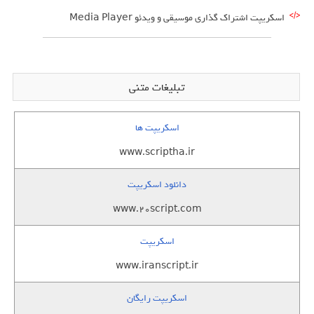
اسکریپت اشتراک گذاری موسیقی و ویدئو Media Player
تبلیغات متنی
اسکریپت ها
www.scriptha.ir
دانلود اسکریپت
www.20script.com
اسکریپت
www.iranscript.ir
اسکریپت رایگان