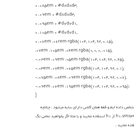
0 .085em 0 #d8d8d3,

0 .09em 0 #d8d8d3,

0 .095em 0 #d6d6d1,

0 .105em 0 #d6d6d1,

0 .06em .06rem rgba(104, 104, 92, 0.15),

.07em .105em .04em rgba(0, 0, 0, .015),

-.02em .09em .05em rgba(104, 104, 92, 0.25),

-.03em .07em .065em rgba(104, 104, 92, 0.1),

-.075em .08em .09em rgba(104, 104, 92, 0.06),

-.09em .06em .195em rgba(104, 104, 92, 0.095);

}
 در بالا فرض بر این گرفته ایم که به h1 ها یک کلاس مشخص داده ایم و فقط همان کلاس دارای سایه میشود . چنانچه
بخواهید تمامی h1 ها این عمل بر روی آن ها اتفاق بیوفتد , میتوانید به جای h1.vms3d-Shadow از h1 استفاده نمایید و یا مثلا اگر بخواهید تمامی تگ