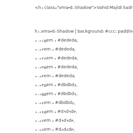
<h1 class="vms3d-Shadow">Vahid Majidi Sad
h1.vms3d-Shadow { background: #ccc; padding:
0 .015em 0 #dededa,

0 .02em 0 #dededa,

0 .028em 0 #dededa,

0 .035em 0 #dededa,

0 .04em 0 #dededa,

0 .045em 0 #dbdbd6,

0 .055em 0 #dbdbd6,

0 .06em 0 #dbdbd6,

0 .065em 0 #d9d9d4,

0 .07em 0 #d9d9d4,

0 .08em 0 #d8d8d3,
