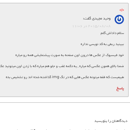
وحید مجیدی
گفت:
2015/08/08 در 11:06
سلام داداش گلم
ببینید ربطی به کد نویسی نداره
خود فیسبوک از عکس ها درون اون صفحه به صورت پیشنمایشی همه رو میاره
ضمنا بالای همون عکسی که میاره , یه دکمه غقب و جلو هم میاره که با زدن اون میتونید ع
طبیعیست که فقط میتونه عکس هایی که در تگ img گذاشته شده اند رو تشخیص بده
پاسخ
دیدگاهتان را بنویسید