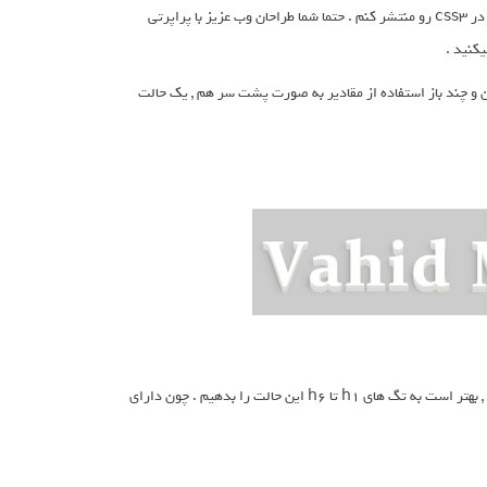
قصد دارم آموزش ترفند افکت سایه سه بعدی در css3 رو منتشر کنم . حتما شما طراحان وب عزیز با پراپرتی
ین و چند باز استفاده از مقادیر به صورت پشت سر هم , یک حالت
کافیست متن خود را در درون تگ دلخواه خود بنویسید : ( به دلیل سه بعدی شدن نوشته , بهتر است به تگ های h1 تا h6 این حالت را بدهیم . چون دارای