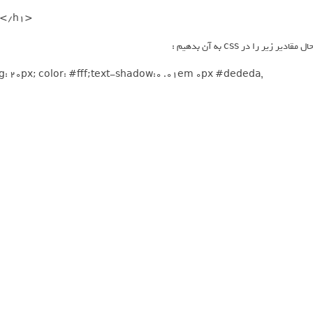
r</h1>
ال مقادیر زیر را در css به آن بدهیم :
 20px; color: #fff;text-shadow:0 .01em 0px #dededa,
