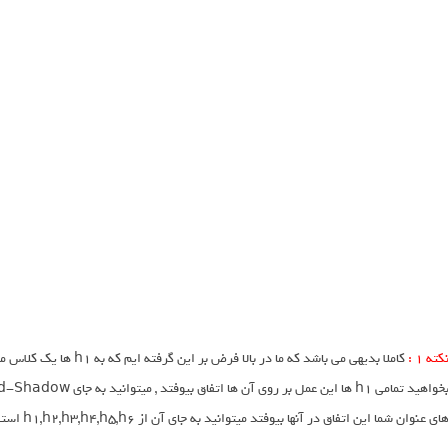
کته 1 :
کاملا بدیهی می باشد که ما
ای عنوان شما این اتفاق در آنها بیوفتد میتوانید به جای آن از h1,h2,h3,h4,h5,h6 استفاده نمایید .