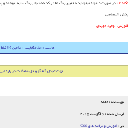
کته 2 :
در صورت دلخواه میتوانید با تغییر رنگ ها در کد css بالا , رنگ سایه , نوشته و پس زمینه نوشته را به راحتی تغییر نمایید .
خش اختصاصی
موزش : وحید مجیدی
هاست 500 مگابایت + دامین IR فقط 18000 تومان
جهت تبادل گفتگو و حل مشکلات در باره این
نویسنده : محمد
ارسال شده : 6 آگوست 2015
در :
آموزش و ترفند های Css