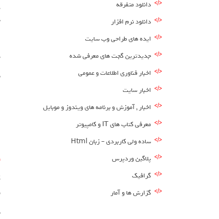
دانلود متفرقه
د
دانلود نرم افزار
w
ایده های طراحی وب سایت
ا
جدیدترین گجت های معرفی شده
س
اخبار فناوری اطلاعات و عمومی
ب
اخبار سایت
اخبار , آموزش و برنامه های ویندوز و موبایل
معرفی کتاب های IT و کامپیوتر
ساده ولی کاربردی – زبان Html
پلاگین وردپرس
و
گرافیک
گزارش ها و آمار
ف
ب