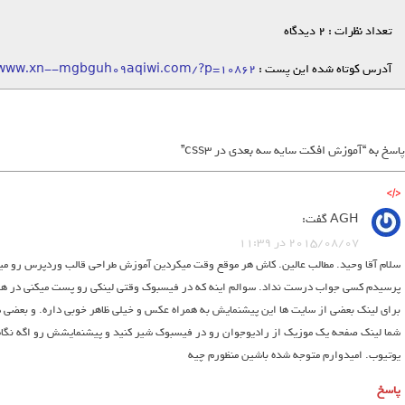
تعداد نظرات : 2 دیدگاه
آدرس کوتاه شده این پست :
/www.xn--mgbguh09aqiwi.com/?p=10862
AGH
گفت:
2015/08/07 در 11:39
سلام آقا وحید. مطالب عالین. کاش هر موقع وقت میکردین آموزش طراحی قالب وردپرس رو میز
پرسیدم کسی جواب درست نداد. سوالم اینه که در فیسبوک وقتی لینکی رو پست میکنی در هم
برای لینک بعضی از سایت ها این پیشنمایش به همراه عکس و خیلی ظاهر خوبی داره. و بعضی د
شما لینک صفحه یک موزیک از رادیوجوان رو در فیسبوک شیر کنید و پیشنمایشش رو اگه نگاه
یوتیوب. امیدوارم متوجه شده باشین منظورم چیه
پاسخ