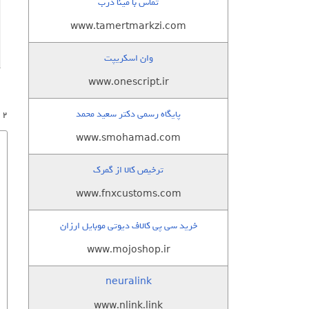
تماس با مینا درب
www.tamertmarkzi.com
وان اسکریپت
www.onescript.ir
پایگاه رسمی دکتر سعید محمد
2 پاسخ به “آموزش افکت سایه سه بعدی در css3”
www.smohamad.com
ترخیص کالا از گمرک
www.fnxcustoms.com
خرید سی پی کالاف دیوتی موبایل ارزان
www.mojoshop.ir
neuralink
www.nlink.link