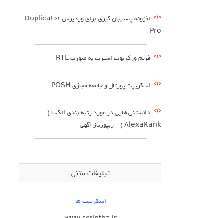
افزونه پشتیبان گیری برای وردپرس Duplicator
Pro
فریم ورک بوت اسپرت به صورت RTL
اسکریپت پورتال و جامعه مجازی POSH
دانستنی هایی در مورد رتبه بندی الکسا (
AlexaRank ) – ریپورتاژ آگهی
تبلیغات متنی
ن
اسکریپت ها
ه