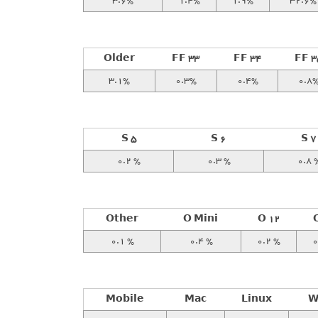
3.6%
1.4%
1.9%
32.6%
Older
FF 33
FF 34
FF 3
3.1%
0.3%
0.4%
0.8
S 5
S 6
S 7
0.2 %
0.3 %
0.8 
Other
O Mini
O 12
0.1 %
0.4 %
0.2 %
0
Mobile
Mac
Linux
W