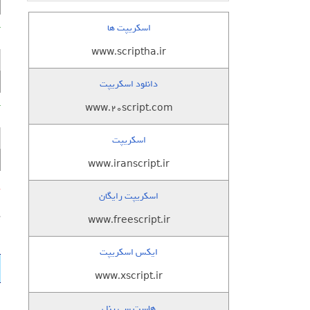
اسکریپت ها
آ
www.scriptha.ir
دانلود اسکریپت
www.20script.com
آمار
اسکریپت
www.iranscript.ir
گ
اسکریپت رایگان
پ
www.freescript.ir
ایکس اسکریپت
www.xscript.ir
هاست سی پنل