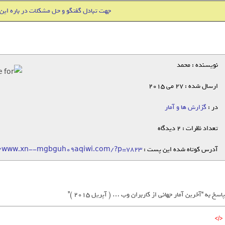
جهت تبادل گفتگو و حل مشکلات در باره این
نویسنده : محمد
ارسال شده : 27 می 2015
در :
گزارش ها و آمار
تعداد نظرات : 2 دیدگاه
آدرس کوتاه شده این پست :
//www.xn--mgbguh09aqiwi.com/?p=7823