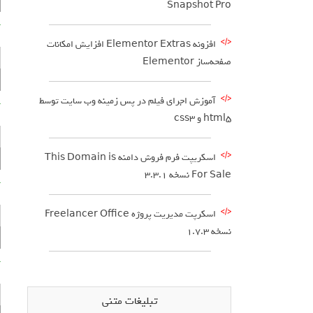
Snapshot Pro
آ
افزونه Elementor Extras افزایش امکانات
صفحه‌ساز Elementor
آموزش اجرای فیلم در پس زمینه وب سایت توسط
آ
html5 و css3
اسکریپت فرم فروش دامنه This Domain is
For Sale نسخه 3.3.1
آ
اسکرپت مدیریت پروژه Freelancer Office
نسخه 1.7.3
آ
تبلیغات متنی