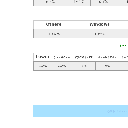
5.0%
10.2%
5.2%
Others
Windows
0.28 %
0.46%
Lower
800×600
1024×768
1280×800
0.5%
0.5%
6%
7%