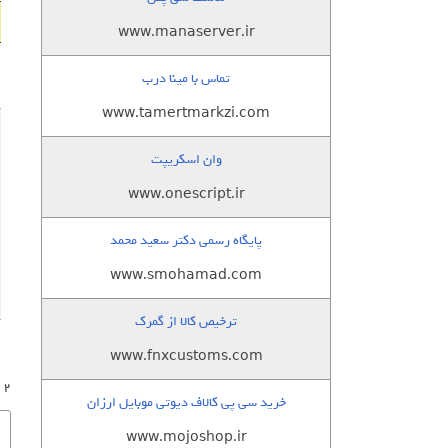
www.manaserver.ir
تماس با مینا درب
www.tamertmarkzi.com
وان اسکریپت
www.onescript.ir
پایگاه رسمی دکتر سعید محمد
www.smohamad.com
ترخیص کالا از گمرک
www.fnxcustoms.com
2 پاسخ به “آخرین آمار جهانی از کاربران وب … ( آپریل 2015 )”
خرید سی پی کالاف دیوتی موبایل ارزان
www.mojoshop.ir