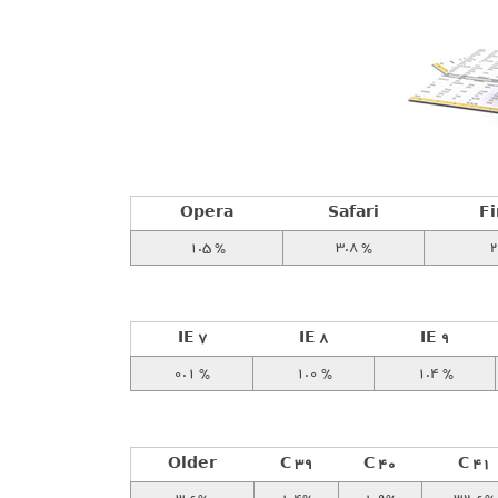
Opera
Safari
Fi
1.5 %
3.8 %
2
IE 7
IE 8
IE 9
0.1 %
1.0 %
1.4 %
Older
C 39
C 40
C 41