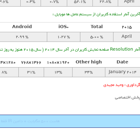
3.6%
0.4%
0.7%
52.1%
22.8%
April
خرین آمار استفاده کاربران از سیستم عامل ها موبایل :
Android
iOS*
Total
2015
2.99 %
1.27 %
5.00 %
April
 Resolution صفحه نمایش کاربران در آخر سال 2014 ( سال 2015 هنوز به روز نشده ) :
1280×1024
1366×768
1920×1080
Other high
Date
8%
31%
13%
34%
January 2014
رداوری : وحید مجیدی
خش اختصاصی
هاست 500 مگابایت + دامین IR فقط 18000 تومان