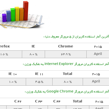
خرین آمار استفاده کاربران از 5 مرورگر معروف دنیا :
refox
IE
Chrome
2015
1.6 %
8.0 %
63.9 %
April
مار استفاده کاربران مرورگر Internet Explorer به تفکیک ورژن :
IE 10
IE 11
Total
2015
1.0 %
4.5 %
8.0 %
April
مار استفاده کاربران مرورگر Google Chrome به تفکیک ورژن :
C 42
C 43
C 44
Total
2015