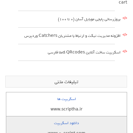
cart
بروزرسانی پابجی موبایل آسان (0 تا 100)
افزونه مدیریت تیکت و ارتباط با مشتریان Catchers وردپرس
اسکریپت ساخت آنلاین QRcodes کاملا فارسی
تبلیغات متنی
اسکریپت ها
www.scriptha.ir
دانلود اسکریپت