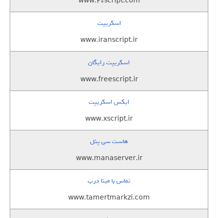
www.20script.com
اسکریپت
www.iranscript.ir
اسکریپت رایگان
www.freescript.ir
ایکس اسکریپت
www.xscript.ir
هاست سی پنل
www.manaserver.ir
تماس با مینا درب
www.tamertmarkzi.com