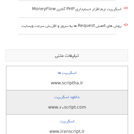
اسکریپت نرم افزار حسابداری PHP آنلاین MoneyFlow
روش های کاهش Request ها به سرور و افزیش سرعت وبسایت
تبلیغات متنی
اسکریپت ها
www.scriptha.ir
دانلود اسکریپت
www.20script.com
اسکریپت
www.iranscript.ir