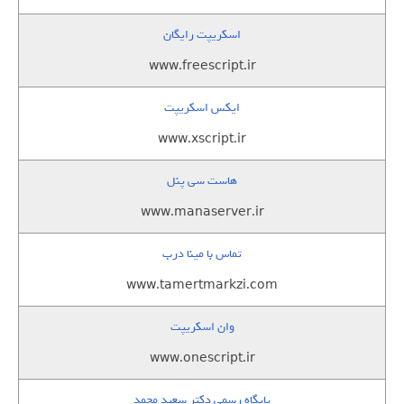
اسکریپت رایگان
www.freescript.ir
ایکس اسکریپت
www.xscript.ir
هاست سی پنل
www.manaserver.ir
تماس با مینا درب
www.tamertmarkzi.com
وان اسکریپت
www.onescript.ir
پایگاه رسمی دکتر سعید محمد