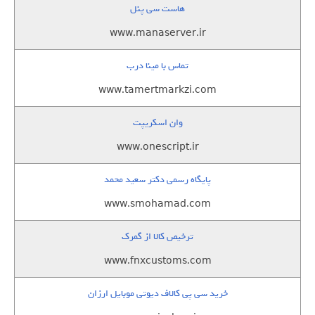
هاست سی پنل
www.manaserver.ir
تماس با مینا درب
www.tamertmarkzi.com
وان اسکریپت
www.onescript.ir
پایگاه رسمی دکتر سعید محمد
www.smohamad.com
ترخیص کالا از گمرک
www.fnxcustoms.com
خرید سی پی کالاف دیوتی موبایل ارزان