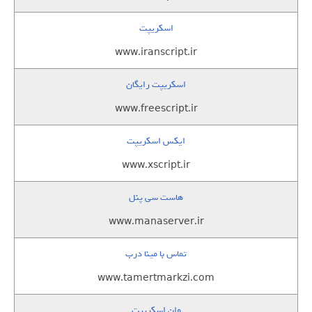
اسکریپت
www.iranscript.ir
اسکریپت رایگان
www.freescript.ir
ایکس اسکریپت
www.xscript.ir
هاست سی پنل
www.manaserver.ir
تماس با مینا درب
www.tamertmarkzi.com
وان اسکریپت