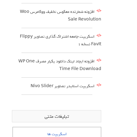
افزونه شمارنده معکوس تخفیف ووکامرس Woo
Sale Revolution
اسکریپت جامعه اشتراک گذاری تصاویر Flippy
FavIt نسخه ۱
افزونه ایجاد لینک دانلود یکبار مصرف WP One
Time File Download
اسکریپت اسلایدر تصاویر Nivo Slider
تبلیغات متنی
اسکریپت ها