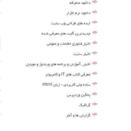
ss
دانلود متفرقه
و
دانلود نرم افزار
ایده های طراحی وب سایت
جدیدترین گجت های معرفی شده
اخبار فناوری اطلاعات و عمومی
اخبار سایت
اخبار , آموزش و برنامه های ویندوز و موبایل
معرفی کتاب های IT و کامپیوتر
پ
ساده ولی کاربردی – زبان Html
به
پلاگین وردپرس
ss
گرافیک
و
گزارش ها و آمار