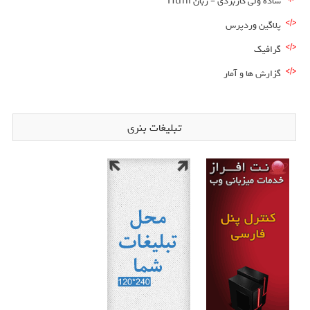
ساده ولی کاربردی – زبان Html
پلاگین وردپرس
گرافیک
گزارش ها و آمار
تبلیغات بنری