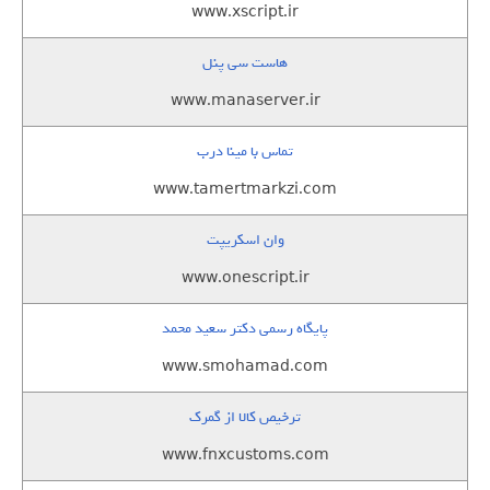
www.xscript.ir
هاست سی پنل
www.manaserver.ir
تماس با مینا درب
www.tamertmarkzi.com
وان اسکریپت
www.onescript.ir
پایگاه رسمی دکتر سعید محمد
www.smohamad.com
ترخیص کالا از گمرک
www.fnxcustoms.com