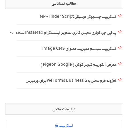
مطالب تصادفی
اسکریپت جستجوگر موسیقی MP3 Finder Script
پلاگین جی کوئری نمایش گالری تصاویر اینستاگرام InstaMax نسخه 4.1
اسکریپت سیستم مدیریت محتوای Image CMS
معرفی الگوریتم کبوتر گوگل ( Pigeon Google )
افزونه فرم تماس با ما weForms Business برای وردپرس
تبلیغات متنی
اسکریپت ها