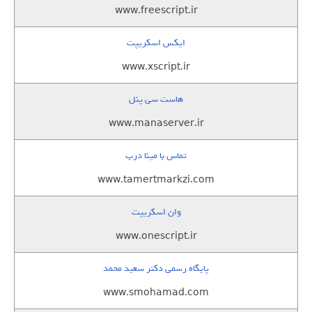
www.freescript.ir
ایکس اسکریپت
www.xscript.ir
هاست سی پنل
www.manaserver.ir
تماس با مینا درب
www.tamertmarkzi.com
وان اسکریپت
www.onescript.ir
پایگاه رسمی دکتر سعید محمد
www.smohamad.com