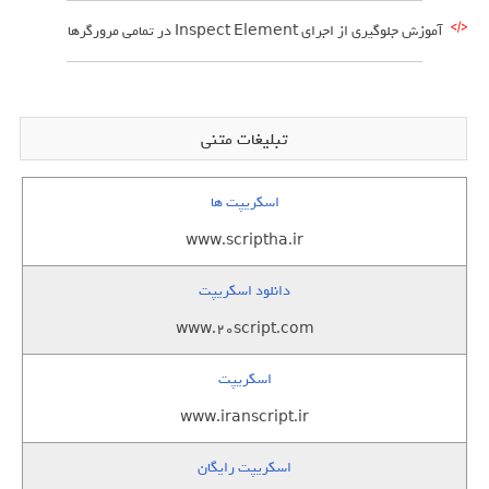
آموزش جلوگیری از اجرای Inspect Element در تمامی مرورگرها
تبلیغات متنی
اسکریپت ها
www.scriptha.ir
دانلود اسکریپت
www.20script.com
اسکریپت
www.iranscript.ir
اسکریپت رایگان