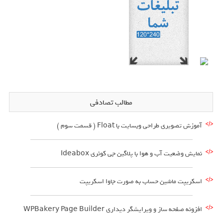
مطالب تصادفی
آموزش تصویری طراحی وبسایت با Float ( قسمت سوم )
نمایش وضعیت آب و هوا با پلاگین جی کوئری Ideabox
اسکریپت ماشین حساب به صورت جاوا اسکریپت
افزونه صفحه ساز و ویرایشگر دیداری WPBakery Page Builder