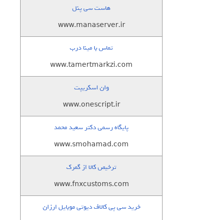
هاست سی پنل
www.manaserver.ir
تماس با مینا درب
www.tamertmarkzi.com
وان اسکریپت
www.onescript.ir
پایگاه رسمی دکتر سعید محمد
www.smohamad.com
ترخیص کالا از گمرک
www.fnxcustoms.com
خرید سی پی کالاف دیوتی موبایل ارزان