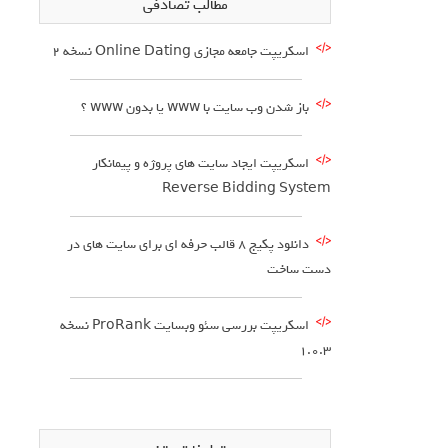
مطالب تصادفی
اسکریپت جامعه مجازی Online Dating نسخه 2
باز شدن وب سایت با www یا بدون www ؟
اسکریپت ایجاد سایت های پروژه و پیمانکار
Reverse Bidding System
دانلود پکیج 8 قالب حرفه ای برای سایت های در
دست ساخت
اسکریپت بررسی سئو وبسایت ProRank نسخه
1.0.3