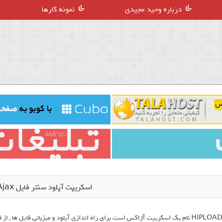
درباره وحید مجیدی
نمونه کارها
اسکریپت آپلود سنتر فایل Hipload Ajax
HIPLOAD نام یک اسکریپت آژاکس است برای راه اندازی آپلود و میزبانی فایل ها ,