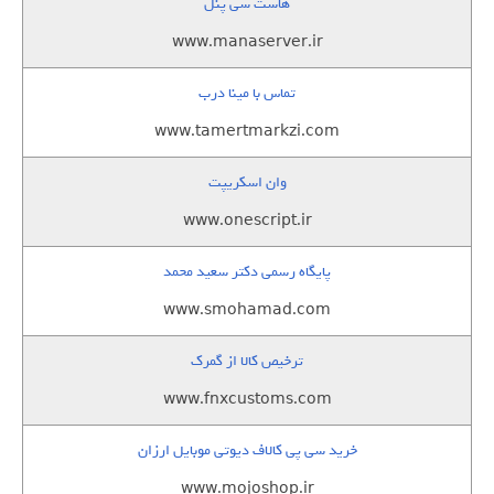
هاست سی پنل
www.manaserver.ir
تماس با مینا درب
www.tamertmarkzi.com
وان اسکریپت
www.onescript.ir
پایگاه رسمی دکتر سعید محمد
www.smohamad.com
ترخیص کالا از گمرک
www.fnxcustoms.com
خرید سی پی کالاف دیوتی موبایل ارزان
www.mojoshop.ir