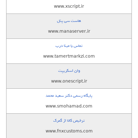
www.xscript.ir
هاست سی پنل
www.manaserver.ir
تماس با مینا درب
www.tamertmarkzi.com
وان اسکریپت
www.onescript.ir
پایگاه رسمی دکتر سعید محمد
www.smohamad.com
ترخیص کالا از گمرک
www.fnxcustoms.com