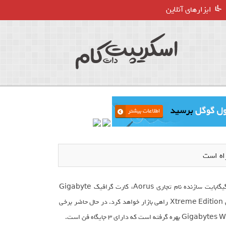
ابزارهای آنلاین
اواسط ماه آوریل، منتظر یک کارت گرافیک زیبا و قدرتمند از GTX1080 Ti باشید؛ گیگابایت سازنده نام تجاری Aorus، کارت گرافیک Gigabyte
GeForce GTX 1080 Ti AORUS Xtreme Edition را با کولر مطرح و اختصاصی Xtreme Edition راهی بازار خواهد کرد. در حال حاضر برخی