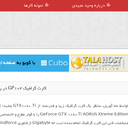
درباره وحید مجیدی
نمونه کارها
کارت گرافیک GP102 در راه است
شخصات فنی این کارت گرافیک اعلام نشده است اما Gigabyte از فناوری Gigabytes Windforce بهره گرفته است که دارای 3 جایگاه فن است.