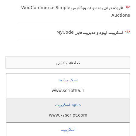
افزونه حراجی محصولات ووکامرس WooCommerce Simple
Auctions
اسکریپت آپلود و مدیریت فایل MyCode
تبلیغات متنی
اسکریپت ها
www.scriptha.ir
دانلود اسکریپت
www.20script.com
اسکریپت