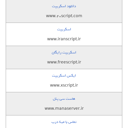
دانلود اسکریپت
www.20script.com
اسکریپت
www.iranscript.ir
اسکریپت رایگان
www.freescript.ir
ایکس اسکریپت
www.xscript.ir
هاست سی پنل
www.manaserver.ir
تماس با مینا درب