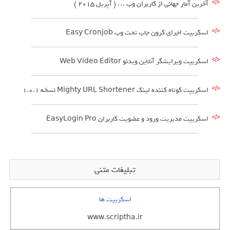
آخرین آمار جهانی از کاربران وب … ( آپریل 2015 )
اسکریپت اجرای کرون جاب تحت وب Easy Cronjob
اسکریپت ویرایشگر آنلاین ویدئو Web Video Editor
اسکریپت کوتاه کننده لینک Mighty URL Shortener نسخه 1.0.1
اسکریپت مدیریت ورود و عضویت کاربران EasyLogin Pro
تبلیغات متنی
اسکریپت ها
www.scriptha.ir