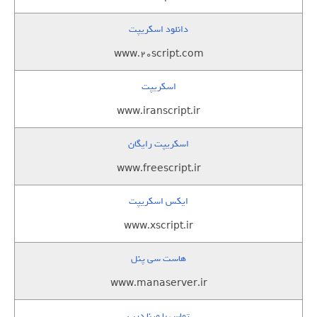
دانلود اسکریپت
www.20script.com
اسکریپت
www.iranscript.ir
اسکریپت رایگان
www.freescript.ir
ایکس اسکریپت
www.xscript.ir
هاست سی پنل
www.manaserver.ir
تماس با مینا درب