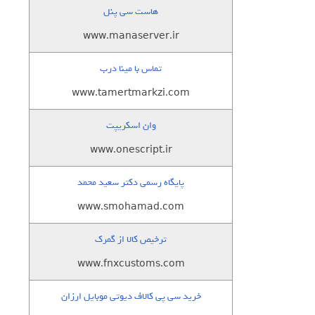
هاست سی پنل
www.manaserver.ir
تماس با مینا درب
www.tamertmarkzi.com
وان اسکریپت
www.onescript.ir
پایگاه رسمی دکتر سعید محمد
www.smohamad.com
ترخیص کالا از گمرک
www.fnxcustoms.com
خرید سی پی کالاف دیوتی موبایل ارزان