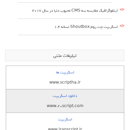
اینفوگرافیک مقایسه سه CMS محبوب دنیا در سال 2017
اسکریپت چت روم Shoutbox نسخه 1.4
تبلیغات متنی
اسکریپت ها
www.scriptha.ir
دانلود اسکریپت
www.20script.com
اسکریپت
www.iranscript.ir