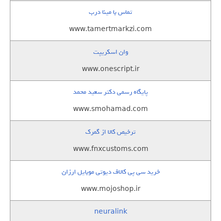
تماس با مینا درب
www.tamertmarkzi.com
وان اسکریپت
www.onescript.ir
پایگاه رسمی دکتر سعید محمد
www.smohamad.com
ترخیص کالا از گمرک
www.fnxcustoms.com
خرید سی پی کالاف دیوتی موبایل ارزان
www.mojoshop.ir
neuralink