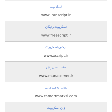
اسکریپت
www.iranscript.ir
اسکریپت رایگان
www.freescript.ir
ایکس اسکریپت
www.xscript.ir
هاست سی پنل
www.manaserver.ir
تماس با مینا درب
www.tamertmarkzi.com
وان اسکریپت