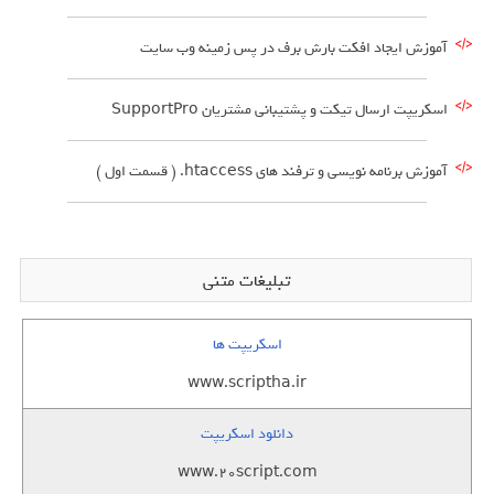
آموزش ایجاد افکت بارش برف در پس زمینه وب سایت
اسکریپت ارسال تیکت و پشتیبانی مشتریان SupportPro
آموزش برنامه نویسی و ترفند های htaccess. ( قسمت اول )
تبلیغات متنی
اسکریپت ها
www.scriptha.ir
دانلود اسکریپت
www.20script.com