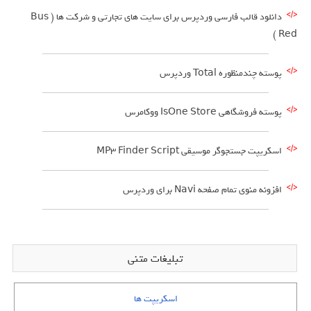
دانلود قالب فارسی وردپرس برای سایت های تجارتی و شرکت ها ( Bus
Red )
پوسته چندمنظوره Total وردپرس
پوسته فروشگاهی IsOne Store ووکامرس
اسکریپت جستجوگر موسیقی MP3 Finder Script
افزونه منوی تمام صفحه Navi برای وردپرس
تبلیغات متنی
اسکریپت ها