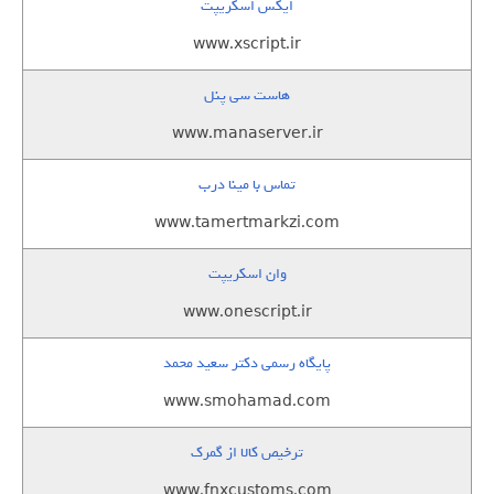
ایکس اسکریپت
www.xscript.ir
هاست سی پنل
www.manaserver.ir
تماس با مینا درب
www.tamertmarkzi.com
وان اسکریپت
www.onescript.ir
پایگاه رسمی دکتر سعید محمد
www.smohamad.com
ترخیص کالا از گمرک
www.fnxcustoms.com