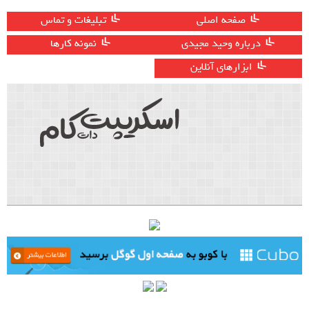
صفحه اصلی
تبلیغات و تماس
درباره وحید مجیدی
نمونه کارها
ابزارهای آنلاین