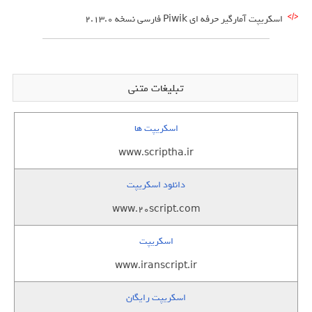
اسکریپت آمارگیر حرفه ای Piwik فارسی نسخه 2.13.0
تبلیغات متنی
اسکریپت ها
www.scriptha.ir
دانلود اسکریپت
www.20script.com
اسکریپت
www.iranscript.ir
اسکریپت رایگان