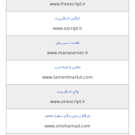
www.freescript.ir
ایکس اسکریپت
www.xscript.ir
هاست سی پنل
www.manaserver.ir
تماس با مینا درب
www.tamertmarkzi.com
وان اسکریپت
www.onescript.ir
پایگاه رسمی دکتر سعید محمد
www.smohamad.com