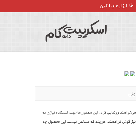
ابزارهای آنلاین
نی در فستیوال SXSW از هدفون‌های گردنی و جدید خودش که آن را Concept N می‌خواهند رونمایی کرد. این هدفون‌ها جهت استفاده نیازی به
راف نیز گوش فرادهند. هرچند که مشخص نیست این محصول چه