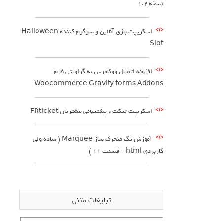
نسخه 1.2
اسکریپت بازی آنلاین و سرگرم کننده Halloween
Slot
افزونه اتصال ووکامرس به گراویتی فرم
Woocommerce Gravity forms Addons
اسکریپت تیکت و پشتیبانی مشتریان FRticket
آموزش تگ متحرک ساز Marquee ( ساده ولی
کاربردی html – قسمت 11 )
تبلیغات متنی