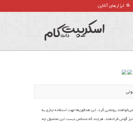
ابزارهای آنلاین
نی در فستیوال SXSW از هدفون‌های گردنی و جدید خودش که آن را Concept N می‌خواهند رونمایی کرد. این هدفون‌ها جهت استفاده نیازی به
راف نیز گوش فرادهند. هرچند که مشخص نیست این محصول چه