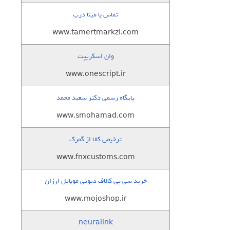
تماس با مینا درب
www.tamertmarkzi.com
وان اسکریپت
www.onescript.ir
پایگاه رسمی دکتر سعید محمد
www.smohamad.com
ترخیص کالا از گمرک
www.fnxcustoms.com
خرید سی پی کالاف دیوتی موبایل ارزان
www.mojoshop.ir
neuralink