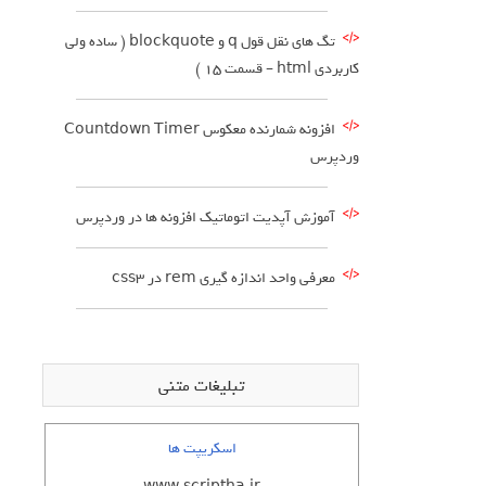
تگ های نقل قول q و blockquote ( ساده ولی
کاربردی html – قسمت 15 )
افزونه شمارنده معکوس Countdown Timer
وردپرس
آموزش آپدیت اتوماتیک افزونه ها در وردپرس
معرفی واحد اندازه گیری rem در css3
تبلیغات متنی
اسکریپت ها