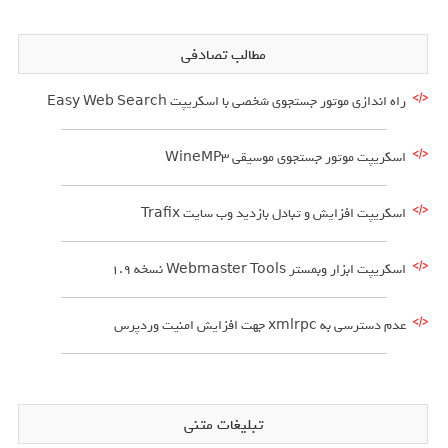
مطالب تصادفی
راه اندازی موتور جستجوی شخصی با اسکریپت Easy Web Search
اسکریپت موتور جستجوی موسیقی WineMP3
اسکریپت افزایش و تبادل بازدید وب سایت Trafix
اسکریپت ابزار وبمستر Webmaster Tools نسخه 1.9
عدم دسترسی به xmlrpc جهت افزایش امنیت وردپرس
تبلیغات متنی