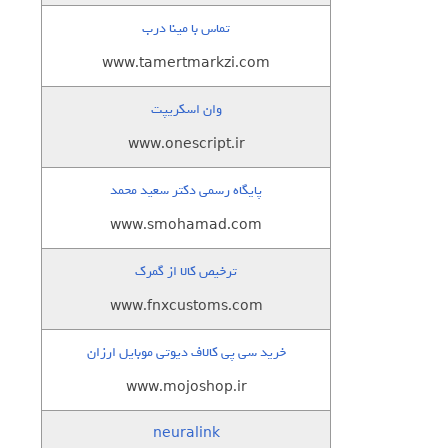
تماس با مینا درب
www.tamertmarkzi.com
وان اسکریپت
www.onescript.ir
پایگاه رسمی دکتر سعید محمد
www.smohamad.com
ترخیص کالا از گمرک
www.fnxcustoms.com
خرید سی پی کالاف دیوتی موبایل ارزان
www.mojoshop.ir
neuralink