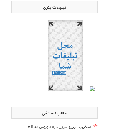
تبلیغات بنری
مطالب تصادفی
اسکریپت رزرواسیون بلیط اتوبوس eBus