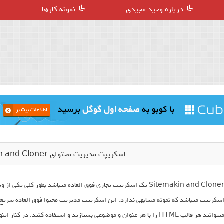
درباره وحید مجیدی
نمونه کارها
اسکریپت مدیریت محتوای Sitemakin and Cloner نسخه 1.4
Sitemakin and Cloner یک اسکریپت تجاری فوق العاده میباشد بطور کلی
سکریپت میباشد که نمونه مشابهی ندارد. این اسکریپت مدیریت محتوا فوق العاده سریع بو