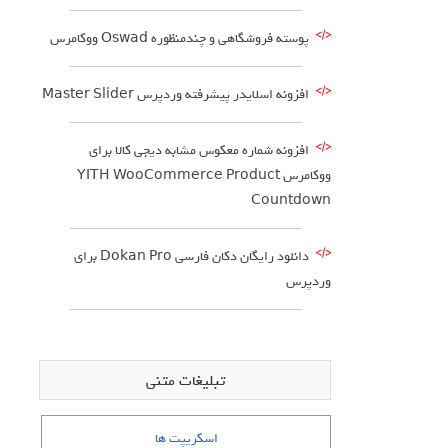
پوسته فروشگاهی و چندمنظوره Oswad ووکامرس
افزونه اسلایدر پیشرفته وردپرس Master Slider
افزونه شماره معکوس مشابه دیجی کالا برای
ووکامرس YITH WooCommerce Product
Countdown
دانلود رایگان دکان فارسی Dokan Pro برای
وردپرس
تبلیغات متنی
اسکریپت ها